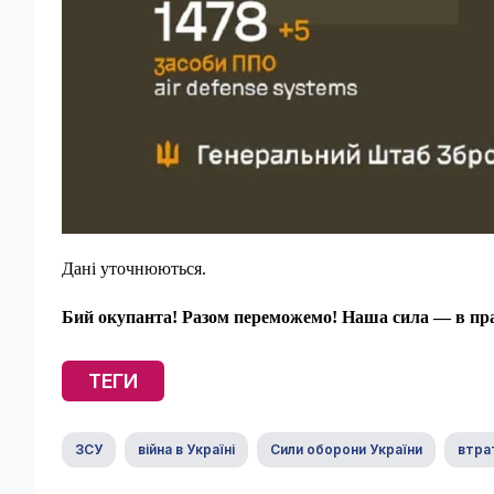
Дані уточнюються.
Бий окупанта! Разом переможемо! Наша сила — в пра
ТЕГИ
ЗСУ
війна в Україні
Сили оборони України
втра