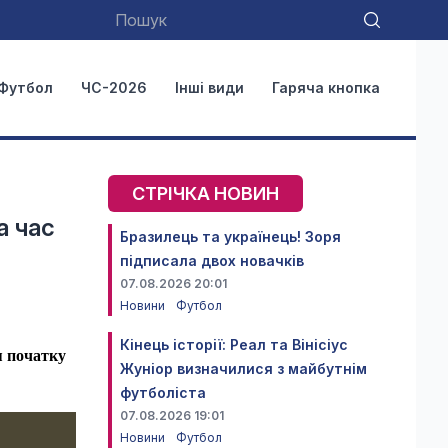
Футбол
ЧС-2026
Інші види
Гаряча кнопка
СТРІЧКА НОВИН
а час
Бразилець та українець! Зоря
підписала двох новачків
07.08.2026 20:01
Новини
Футбол
Кінець історії: Реал та Вінісіус
я початку
Жуніор визначилися з майбутнім
футболіста
07.08.2026 19:01
Новини
Футбол