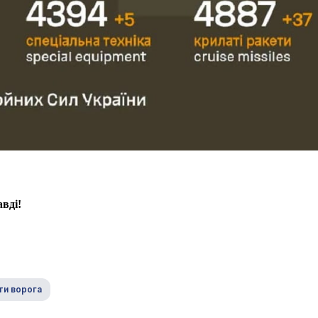
вді!
ти ворога