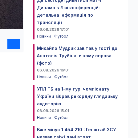
Де сьогодні дивитися матч
Динамо в Лізі конференцій:
детальна інформація по
трансляції
06.08.2026 17:01
Новини
Футбол
Михайло Мудрик завітав у гості до
Анатолія Трубіна: в чому справа
(фото)
06.08.2026 16:01
Новини
Футбол
УПЛ ТБ на 1-му турі чемпіонату
України зібрав рекордну глядацьку
аудиторію
06.08.2026 15:01
Новини
Футбол
Вже мінус 1 454 210 : Генштаб ЗСУ
назвав свіжі дані втрат