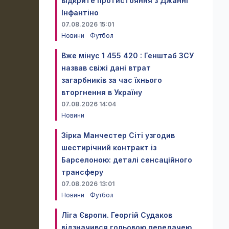
відкрите протистояння з Джанні
Інфантіно
07.08.2026 15:01
Новини
Футбол
Вже мінус 1 455 420 : Генштаб ЗСУ
назвав свіжі дані втрат
загарбників за час їхнього
вторгнення в Україну
07.08.2026 14:04
Новини
Зірка Манчестер Сіті узгодив
шестирічний контракт із
Барселоною: деталі сенсаційного
трансферу
07.08.2026 13:01
Новини
Футбол
Ліга Європи. Георгій Судаков
відзначився гольовою передачею