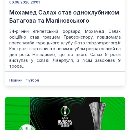
06.08.2026 20:01
Мохамед Салах став одноклубником
Батагова та Маліновського
34-річний єгипетський форвард Мохамед Салах
офіційно став гравцем Трабзонспору, повідомила
пресслужба турецького клубу Фото trabzonspor.org.tr
Контракт єгиптянина з новим клубом розрахований на
два роки. Нагадаємо, що до цього Салах 9 років
виступав у складі Ліверпуля, з яким завоював 9
трофе...
Новини
Футбол