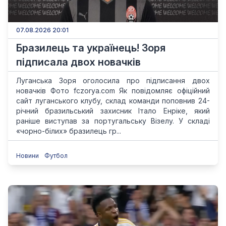
07.08.2026 20:01
Бразилець та українець! Зоря
підписала двох новачків
Луганська Зоря оголосила про підписання двох
новачків Фото fczorya.com Як повідомляє офіційний
сайт луганського клубу, склад команди поповнив 24-
річний бразильський захисник Італо Енріке, який
раніше виступав за португальську Візелу. У складі
«чорно-білих» бразилець гр...
Новини
Футбол