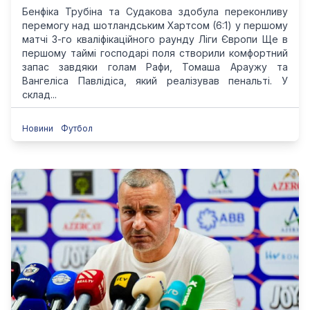
Бенфіка Трубіна та Судакова здобула переконливу
перемогу над шотландським Хартсом (6:1) у першому
матчі 3-го кваліфікаційного раунду Ліги Європи Ще в
першому таймі господарі поля створили комфортний
запас завдяки голам Рафи, Томаша Араужу та
Вангеліса Павлідіса, який реалізував пенальті. У
склад...
Новини
Футбол