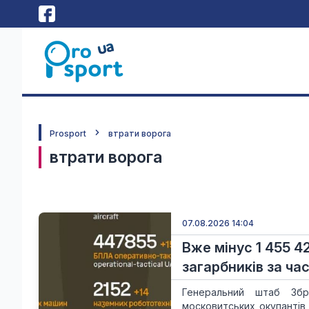
Prosport
втрати ворога
втрати ворога
07.08.2026 14:04
Вже мінус 1 455 4
загарбників за час
Генеральний штаб Збр
московитських окупантів