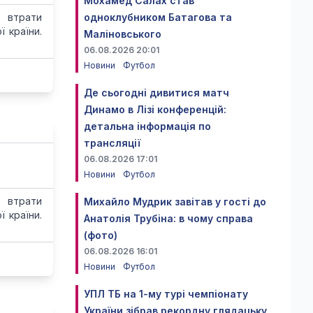
Мохамед Салах став
 втрати
одноклубником Батагова та
 країни.
Маліновського
06.08.2026 20:01
Новини
Футбол
Де сьогодні дивитися матч
Динамо в Лізі конференцій:
детальна інформація по
трансляції
06.08.2026 17:01
Новини
Футбол
 втрати
Михайло Мудрик завітав у гості до
 країни.
Анатолія Трубіна: в чому справа
(фото)
06.08.2026 16:01
Новини
Футбол
УПЛ ТБ на 1-му турі чемпіонату
України зібрав рекордну глядацьку