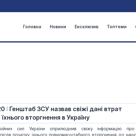
Головна
Новини
Ексклюзив
Топтеми
20 : Генштаб ЗСУ назвав свіжі дані втрат
 їхнього вторгнення в Україну
ойних сил України оприлюднив свіжу інформацію про
 після початку їхнього повномасштабного вторгнення до нашої