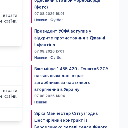
одеський стадіон Чорноморця
(фото)
07.08.2026 16:01
 втрати
Новини
Футбол
 країни.
Президент УЄФА вступив у
відкрите протистояння з Джанні
Інфантіно
07.08.2026 15:01
Новини
Футбол
Вже мінус 1 455 420 : Генштаб ЗСУ
назвав свіжі дані втрат
загарбників за час їхнього
вторгнення в Україну
 втрати
 країни.
07.08.2026 14:04
Новини
Зірка Манчестер Сіті узгодив
шестирічний контракт із
Барселоною: деталі сенсаційного