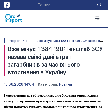
Н
овини
В
же мінус 1 384 190: Генштаб ЗСУ назвав свіжі дані втрат загарбників за час їхнього вторгнення в Україну
Prosport
Вже мінус 1 384 190: Генштаб ЗСУ
назвав свіжі дані втрат
загарбників за час їхнього
вторгнення в Україну
15.06.2026 14:04
Категории:
Новини
Генеральний штаб Збройних сил України оприлюднив
свіжу інформацію про втрати московитських окупантів
після початку їхнього повномасштабного вторгнення до