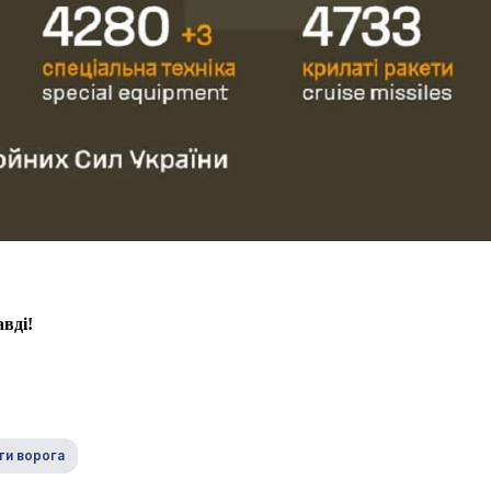
вді!
ти ворога