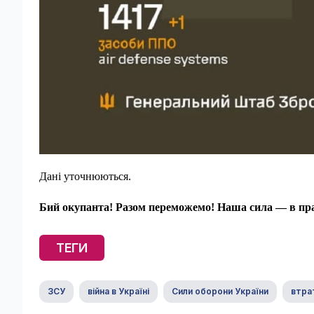
Дані уточнюються.
Бий окупанта! Разом переможемо! Наша сила — в пра
ТЕГИ
ЗСУ
війна в Україні
Сили оборони України
втра