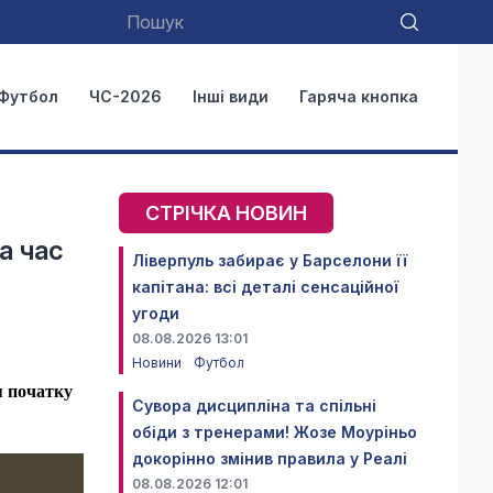
Футбол
ЧС-2026
Інші види
Гаряча кнопка
СТРІЧКА НОВИН
а час
Ліверпуль забирає у Барселони її
капітана: всі деталі сенсаційної
угоди
08.08.2026 13:01
Новини
Футбол
я початку
Сувора дисципліна та спільні
обіди з тренерами! Жозе Моуріньо
докорінно змінив правила у Реалі
08.08.2026 12:01