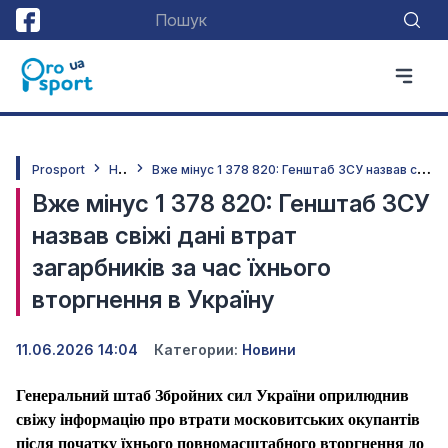
Н
овини
В
же мінус 1 378 820: Генштаб ЗСУ назвав свіжі дані втрат загарбників за час їхнього вторгнення в Україну
Prosport
Вже мінус 1 378 820: Генштаб ЗСУ
назвав свіжі дані втрат
загарбників за час їхнього
вторгнення в Україну
11.06.2026 14:04
Категории:
Новини
Генеральний штаб Збройних сил України оприлюднив
свіжу інформацію про втрати московитських окупантів
після початку їхнього повномасштабного вторгнення до