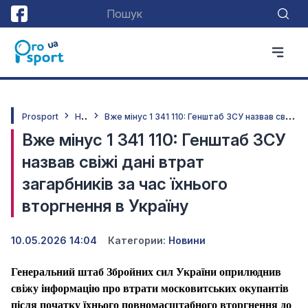
Н
овини
В
же мінус 1 341 110: Генштаб ЗСУ назвав свіжі дані втрат загарбників за час їхнього вторгнення в Україну
Prosport
Вже мінус 1 341 110: Генштаб ЗСУ
назвав свіжі дані втрат
загарбників за час їхнього
вторгнення в Україну
10.05.2026 14:04
Категории:
Новини
Генеральний штаб Збройних сил України оприлюднив
свіжу інформацію про втрати московитських окупантів
після початку їхнього повномасштабного вторгнення до