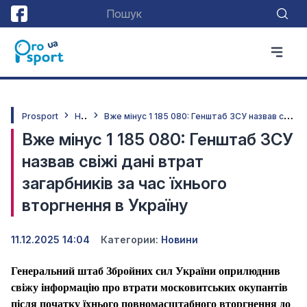
Н
овини
В
же мінус 1 185 080: Генштаб ЗСУ назвав свіжі дані втрат загарбників за час їхнього вторгнення в Україну
Prosport
Вже мінус 1 185 080: Генштаб ЗСУ
назвав свіжі дані втрат
загарбників за час їхнього
вторгнення в Україну
11.12.2025 14:04
Категории:
Новини
Генеральний штаб Збройних сил України оприлюднив
свіжу інформацію про втрати московитських окупантів
після початку їхнього повномасштабного вторгнення до