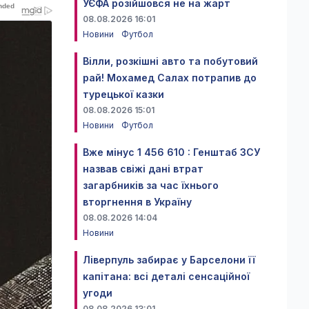
УЄФА розійшовся не на жарт
08.08.2026 16:01
Новини
Футбол
Вілли, розкішні авто та побутовий
рай! Мохамед Салах потрапив до
турецької казки
08.08.2026 15:01
Новини
Футбол
Вже мінус 1 456 610 : Генштаб ЗСУ
назвав свіжі дані втрат
загарбників за час їхнього
вторгнення в Україну
08.08.2026 14:04
Новини
Ліверпуль забирає у Барселони її
капітана: всі деталі сенсаційної
угоди
08.08.2026 13:01