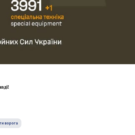
вді!
ти ворога