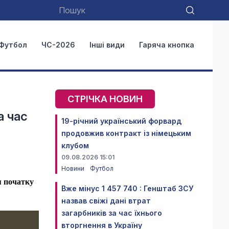
Футбол
ЧС-2026
Інші види
Гаряча кнопка
СТРІЧКА НОВИН
а час
19-річний український форвард
продовжив контракт із німецьким
клубом
09.08.2026 15:01
Новини
Футбол
я початку
Вже мінус 1 457 740 : Генштаб ЗСУ
назвав свіжі дані втрат
загарбників за час їхнього
вторгнення в Україну