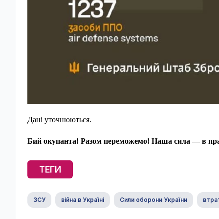
Дані уточнюються.
Бий окупанта! Разом переможемо! Наша сила — в пра
ТЕГИ
ЗСУ
війна в Україні
Сили оборони України
втра