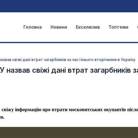
Головна
Новини
Ексклюзив
Топтеми
азвав свіжі дані втрат загарбників за час їхнього вторгнення в Україну
 назвав свіжі дані втрат загарбників з
свіжу інформацію про втрати московитських окупантів післ
и.