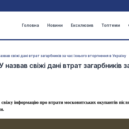
Головна
Новини
Ексклюзив
Топтеми
азвав свіжі дані втрат загарбників за час їхнього вторгнення в Україну
 назвав свіжі дані втрат загарбників з
свіжу інформацію про втрати московитських окупантів післ
и.