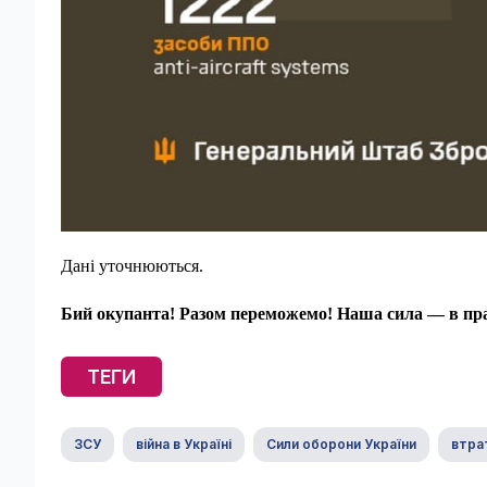
Дані уточнюються.
Бий окупанта! Разом переможемо! Наша сила — в пра
ТЕГИ
ЗСУ
війна в Україні
Сили оборони України
втра