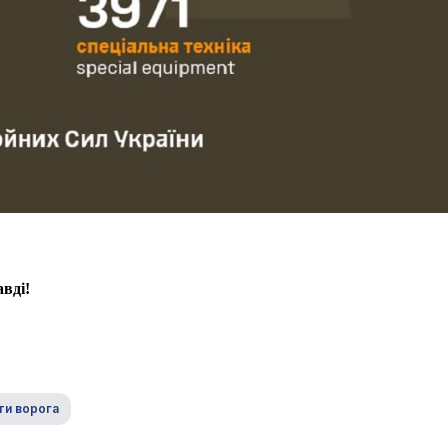
вді!
ти ворога