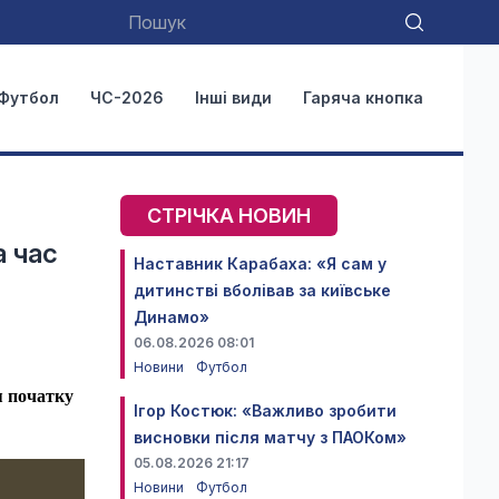
Футбол
ЧС-2026
Інші види
Гаряча кнопка
СТРІЧКА НОВИН
а час
Наставник Карабаха: «Я сам у
дитинстві вболівав за київське
Динамо»
06.08.2026 08:01
Новини
Футбол
я початку
Ігор Костюк: «Важливо зробити
висновки після матчу з ПАОКом»
05.08.2026 21:17
Новини
Футбол