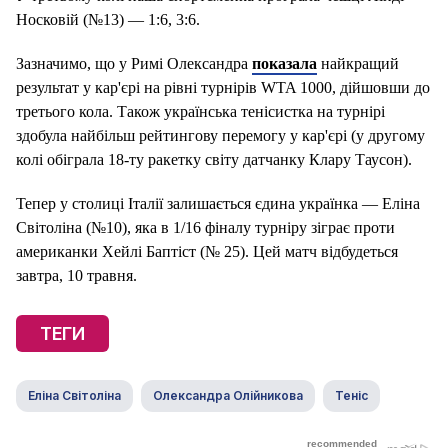
Носковій (№13) — 1:6, 3:6.
Зазначимо, що у Римі Олександра
показала
найкращий
результат у кар'єрі на рівні турнірів WTA 1000, дійшовши до
третього кола. Також українська тенісистка на турнірі
здобула найбільш рейтингову перемогу у кар'єрі (у другому
колі обіграла 18-ту ракетку світу датчанку Клару Таусон).
Тепер у столиці Італії залишається єдина українка — Еліна
Світоліна (№10), яка в 1/16 фіналу турніру зіграє проти
американки Хейлі Баптіст (№ 25). Цей матч відбудеться
завтра, 10 травня.
ТЕГИ
Еліна Світоліна
Олександра Олійникова
Теніс