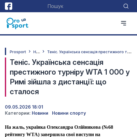
Н
овини
Т
еніс. Українська сенсація престижного турніру WTA 1 000 у Римі зійшла з дистанції: що сталося
Prosport
Теніс. Українська сенсація
престижного турніру WTA 1 000 у
Римі зійшла з дистанції: що
сталося
09.05.2026 18:01
Категории:
Новини
Новини спорту
На жаль, українка Олександра Олійникова (№68
рейтингу WTA) завершила свої виступи на