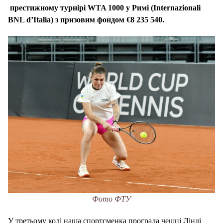
престижному турнірі WTA 1000 у Римі (Internazionali
BNL d’Italia) з призовим фондом €8 235 540.
Фото ФТУ
У третьому колі наша спортсменка програла чешці Лінді