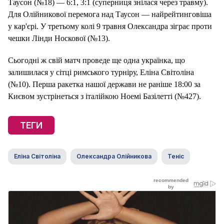
Таусон (№18) — 6:1, 3:1 (суперниця знілася через травму).
Для Олійникової перемога над Таусон — найрейтинговіша
у кар'єрі. У третьому колі 9 травня Олександра зіграє проти
чешки Лінди Носкової (№13).
Сьогодні ж свій матч проведе ще одна українка, що
залишилася у сітці римського турніру, Еліна Світоліна
(№10). Перша ракетка нашої держави не раніше 18:00 за
Києвом зустрінеться з італійкою Ноемі Базілетті (№427).
ТЕГИ
Еліна Світоліна
Олександра Олійникова
Теніс