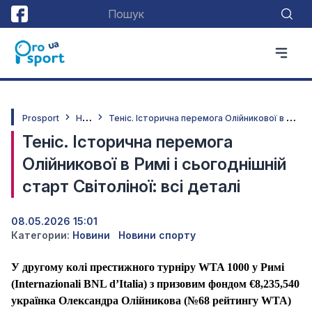
Н
овини
Т
еніс. Історична перемога Олійникової в Римі і сьогоднішній старт Світоліної: всі деталі
Prosport
Теніс. Історична перемога
Олійникової в Римі і сьогоднішній
старт Світоліної: всі деталі
08.05.2026 15:01
Категории:
Новини
Новини спорту
У другому колі престижного турніру WTA 1000 у Римі
(Internazionali BNL d’Italia) з призовим фондом €8,235,540
українка Олександра Олійникова (№68 рейтингу WTA)