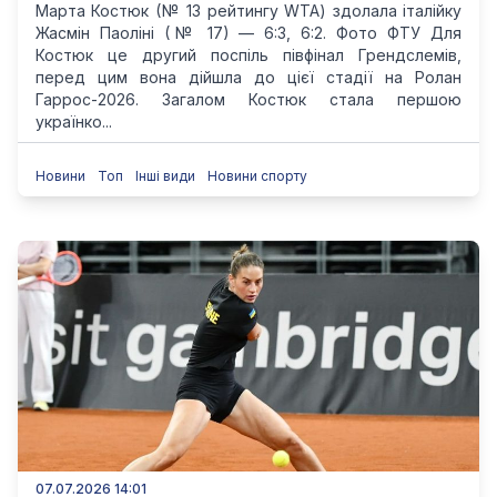
Марта Костюк (№ 13 рейтингу WTA) здолала італійку
Жасмін Паоліні (№ 17) — 6:3, 6:2. Фото ФТУ Для
Костюк це другий поспіль півфінал Грендслемів,
перед цим вона дійшла до цієї стадії на Ролан
Гаррос-2026. Загалом Костюк стала першою
українко...
Новини
Топ
Інші види
Новини спорту
07.07.2026 14:01