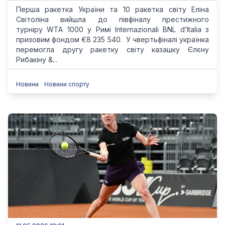
Перша ракетка України та 10 ракетка світу Еліна
Світоліна вийшла до півфіналу престижного
турніру WTA 1000 у Римі Internazionali BNL d’Italia з
призовим фондом €8 235 540. У чвертьфіналі українка
перемогла другу ракетку світу казашку Єлєну
Рибакіну &...
Новини
Новини спорту