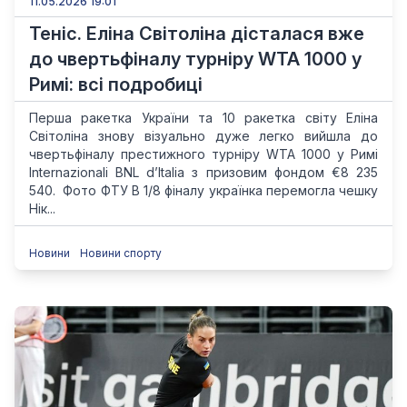
11.05.2026 19:01
Теніс. Еліна Світоліна дісталася вже
до чвертьфіналу турніру WTA 1000 у
Римі: всі подробиці
Перша ракетка України та 10 ракетка світу Еліна
Світоліна знову візуально дуже легко вийшла до
чвертьфіналу престижного турніру WTA 1000 у Римі
Internazionali BNL d’Italia з призовим фондом €8 235
540. Фото ФТУ В 1/8 фіналу українка перемогла чешку
Нік...
Новини
Новини спорту