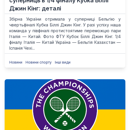
суперниць в 1/4 фіналу Кубка Біллі
Джин Кінг: деталі
Збірна України отримала у суперниці Бельгію у
чвертьфіналі Кубка Біллі Джин Кінг. У разі успіху наша
команда у півфіналі протистоятиме переможцю пари
Італія — Китай. Фото ФТУ Кубок Біллі Джин Кінг. 1/4
фіналу Італія — Китай Україна — Бельгія Казахстан —
Іспанія Чехі...
Новини
Новини спорту
Інші види