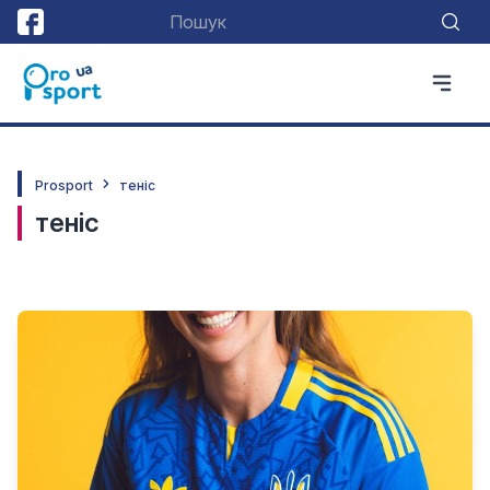
Prosport
теніс
теніс