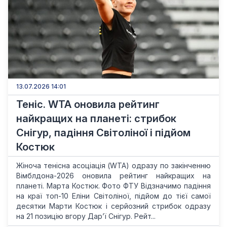
13.07.2026 14:01
Теніс. WTA оновила рейтинг
найкращих на планеті: стрибок
Снігур, падіння Світоліної і підйом
Костюк
Жіноча тенісна асоціація (WTA) одразу по закінченню
Вімблдона-2026 оновила рейтинг найкращих на
планеті. Марта Костюк. Фото ФТУ Відзначимо падіння
на краї топ-10 Еліни Світоліної, підйом до тієї самої
десятки Марти Костюк і серйозний стрибок одразу
на 21 позицію вгору Дар’ї Снігур. Рейт...