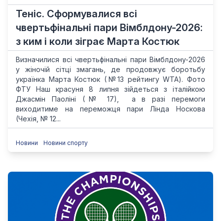
Теніс. Сформувалися всі
чвертьфінальні пари Вімблдону-2026:
з ким і коли зіграє Марта Костюк
Визначилися всі чвертьфінальні пари Вімблдону-2026
у жіночій сітці змагань, де продовжує боротьбу
українка Марта Костюк (№13 рейтингу WTA). Фото
ФТУ Наш красуня 8 липня зійдеться з італійкою
Джасмін Паоліні (№ 17), а в разі перемоги
виходитиме на переможця пари Лінда Носкова
(Чехія, № 12...
Новини
Новини спорту