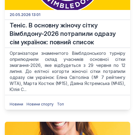
20.05.2026 13:01
Теніс. В основну жіночу сітку
Вімблдону-2026 потрапили одразу
сім українок: повний список
Організатори знаменитого Вімблдонського турніру
оприлюднили склад учасників основної сітки
змагання-2026, яке відбудеться з 29 червня по 12
липня. До елітної когорти жіночої сітки потрапили
одразу сім українок: Еліна Світоліна (№ 7 рейтингу
WTA), Марта Костюк (№15), Даяна Ястремська (№45),
Юлія С...
Новини
Новини спорту
Топ