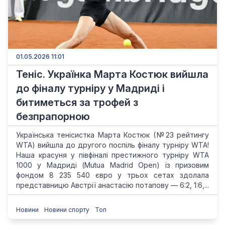
01.05.2026 11:01
Теніс. Українка Марта Костюк вийшла
до фіналу турніру у Мадриді і
битиметься за трофей з
безпрапорною
Українська тенісистка Марта Костюк (№23 рейтингу
WTA) вийшла до другого поспіль фіналу турніру WTA!
Наша красуня у півфіналі престижного турніру WTA
1000 у Мадриді (Mutua Madrid Open) із призовим
фондом 8 235 540 євро у трьох сетах здолала
представницю Австрії анастасію потапову — 6:2, 1:6,...
Новини
Новини спорту
Топ