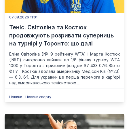
07.08.2026 11:01
Теніс. Світоліна та Костюк
продовжують розривати суперниць
на турнірі у Торонто: що далі
Еліна Світоліна (№ 9 рейтингу WTA) і Марта Костюк
(№11) синхронно вийшли до 1/8 фіналу турніру WTA
1000 у Торонто з призовим фондом $7 433 076. Фото
ФТУ Костюк здолала американку Медісон Кіз (№23)
— 6:3, 6:1. Для українки це перша перемога в кар'єрі
над американською тенісисткою....
Новини
Новини спорту