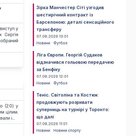
Зірка Манчестер Сіті узгодив
у
шестирічний контракт із
Барселоною: деталі сенсаційного
 виступ у
трансферу
х Сергія
07.08.2026 13:01
 обраний
Новини
Футбол
Ліга Європи. Георгій Судаков
відзначився гольовою передачею
за Бенфіку
07.08.2026 12:01
Новини
Футбол
Теніс. Світоліна та Костюк
продовжують розривати
 (2:0) у
суперниць на турнірі у Торонто:
им цілим.
що далі
ли і...
07.08.2026 11:01
Новини
Новини спорту