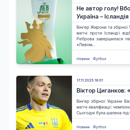
Не автор голу! Вб
Україна – Ісландія
Вінгер Жирони та збірної
матчі проти Ісландії ві
Реброва завершилася пе
«Левом...
Новини
Футбол
17.11.2025 16:01
Віктор Циганков: 
Вінгер збірної України В
матчі кваліфікації чемпі
Сьогодні була шалена підт
Новини
Футбол