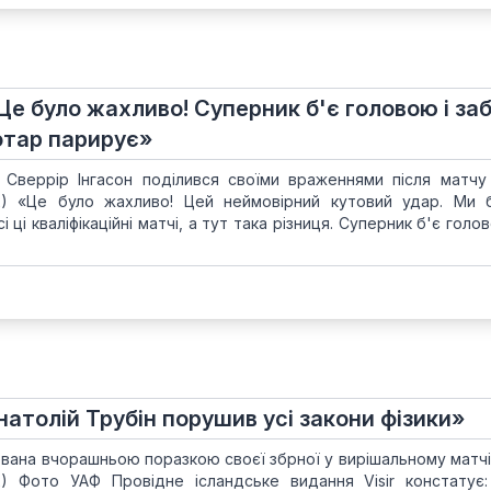
«Це було жахливо! Суперник б'є головою і за
ротар парирує»
ії Сверрір Інгасон поділився своїми враженнями після матчу
2) «Це було жахливо! Цей неймовірний кутовий удар. Ми 
 ці кваліфікаційні матчі, а тут така різниця. Суперник б'є голо
Анатолій Трубін порушив усі закони фізики»
ована вчорашньою поразкою своєї збрної у вирішальному матчі
2) Фото УАФ Провідне ісландське видання Visir констатує