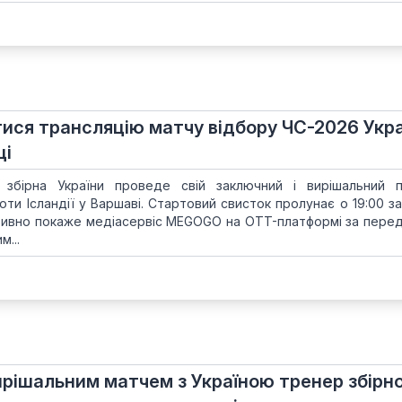
тися трансляцію матчу відбору ЧС-2026 Укр
ці
 збірна України проведе свій заключний і вирішальний 
роти Ісландії у Варшаві. Стартовий свисток пролунає о 19:00 з
зивно покаже медіасервіс MEGOGO на OTT-платформі за пере
...
ирішальним матчем з Україною тренер збірно