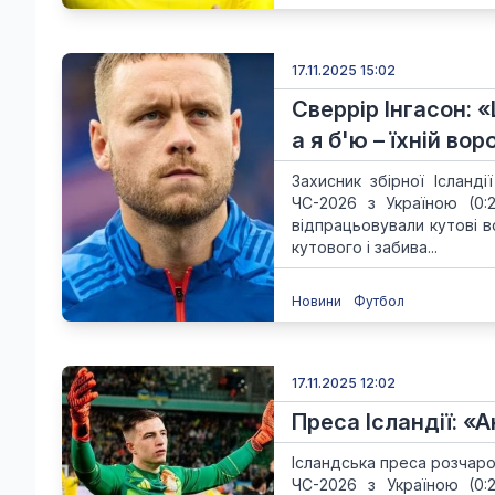
17.11.2025 15:02
Сверрір Інгасон: 
а я б'ю – їхній во
Захисник збірної Ісланд
ЧС-2026 з Україною (0:
відпрацьовували кутові всі
кутового і забива...
Новини
Футбол
17.11.2025 12:02
Преса Ісландії: «
Ісландська преса розчар
ЧС-2026 з Україною (0: