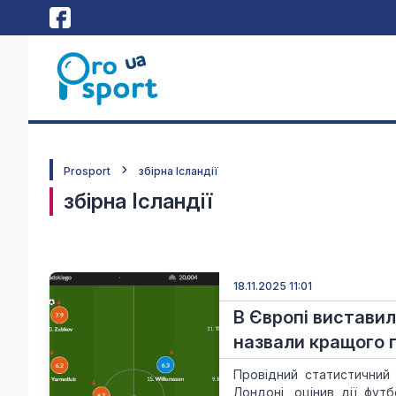
Prosport
збірна Ісландії
збірна Ісландії
18.11.2025 11:01
В Європі виставили
назвали кращого 
Провідний статистичний
Лондоні, оцінив дії футб