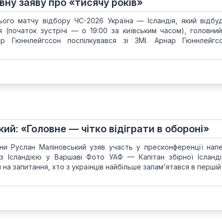
ивну заяву про «тисячу років»
ого матчу відбору ЧС-2026 Україна — Ісландія, який відбу
ія (початок зустрічі — о 19:00 за київським часом), головни
р Гюннлейгссон поспілкувався зі ЗМІ. Арнар Гюннлейгс
ий: «Головне — чітко відіграти в обороні»
аїни Руслан Маліновський узяв участь у пресконференції нап
з Ісландією у Варшаві Фото УАФ — Капітан збірної Ісланді
на запитання, хто з українців найбільше запам’ятався в першій 