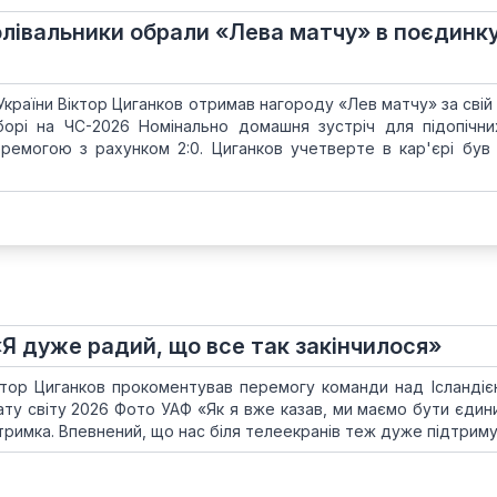
олівальники обрали «Лева матчу» в поєдинк
 України Віктор Циганков отримав нагороду «Лев матчу» за свій
дборі на ЧС-2026 Номінально домашня зустріч для підопічни
ремогою з рахунком 2:0. Циганков учетверте в кар'єрі був
«Я дуже радий, що все так закінчилося»
іктор Циганков прокоментував перемогу команди над Ісландією
онату світу 2026 Фото УАФ «Як я вже казав, ми маємо бути єдин
римка. Впевнений, що нас біля телеекранів теж дуже підтримува