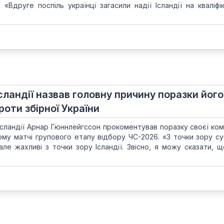
» «Вдруге поспіль українці загасили надії Ісландії на кваліф
сландії назвав головну причину поразки його
роти збірної України
Ісландії Арнар Гюннлейгссон прокоментував поразку своєї ком
ному матчі групового етапу відбору ЧС-2026. «З точки зору су
але жахливі з точки зору Ісландії. Звісно, я можу сказати, щ