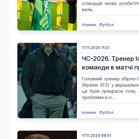
ісландців знову розбиті!
вели...
Новини
Футбол
17.11.2025 11:01
ЧС-2026. Тренер І
команди в матчі п
Головний тренер збірної 
України (0:2) у вирішаль
це були прекрасні голи, 
проблема в іс...
Новини
Футбол
17.11.2025 08:01