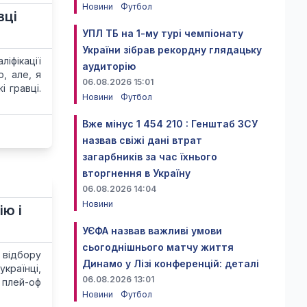
Новини
Футбол
вці
УПЛ ТБ на 1-му турі чемпіонату
України зібрав рекордну глядацьку
іфікації
аудиторію
о, але, я
06.08.2026 15:01
 гравці.
Новини
Футбол
Вже мінус 1 454 210 : Генштаб ЗСУ
назвав свіжі дані втрат
загарбників за час їхнього
вторгнення в Україну
06.08.2026 14:04
Новини
ію і
УЄФА назвав важливі умови
сьогоднішнього матчу життя
у відбору
Динамо у Лізі конференцій: деталі
країнці,
06.08.2026 13:01
 плей-оф
Новини
Футбол