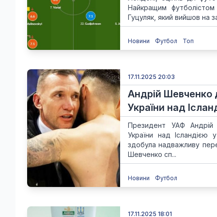
Найкращим футболістом 
Гуцуляк, який вийшов на за
Новини
Футбол
Топ
17.11.2025 20:03
Андрій Шевченко д
України над Іслан
Президент УАФ Андрій 
України над Ісландією 
здобула надважливу перем
Шевченко сп...
Новини
Футбол
17.11.2025 18:01