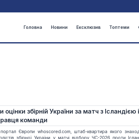
Головна
Новини
Ексклюзив
Топтеми
 оцінки збірній України за матч з Ісландією 
гравця команди
 портал Європи whoscored.com, штаб-квартира якого знахо
олістів збірної України у матчі відбору ЧС-2026 проти Ісланд