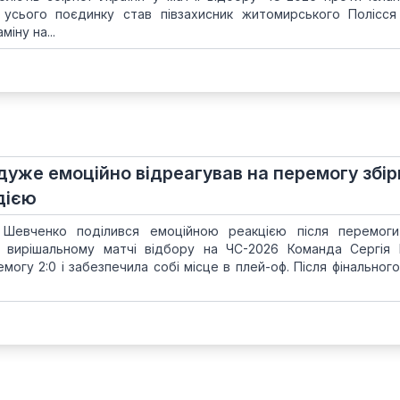
усього поєдинку став півзахисник житомирського Полісся
міну на...
уже емоційно відреагував на перемогу збір
дією
Шевченко поділився емоційною реакцією після перемоги
у вирішальному матчі відбору на ЧС-2026 Команда Сергія
огу 2:0 і забезпечила собі місце в плей-оф. Після фінального