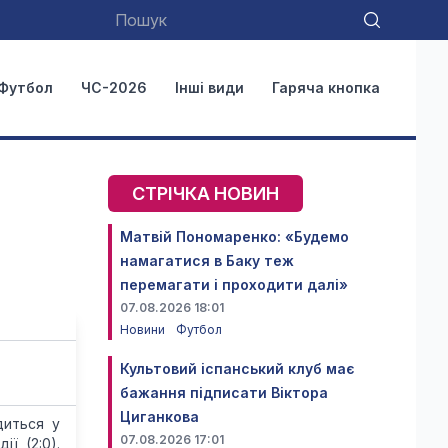
Футбол
ЧС-2026
Інші види
Гаряча кнопка
СТРІЧКА НОВИН
Матвій Пономаренко: «Будемо
намагатися в Баку теж
перемагати і проходити далі»
07.08.2026 18:01
Новини
Футбол
і
Культовий іспанський клуб має
бажання підписати Віктора
Циганкова
диться у
07.08.2026 17:01
ії (2:0).