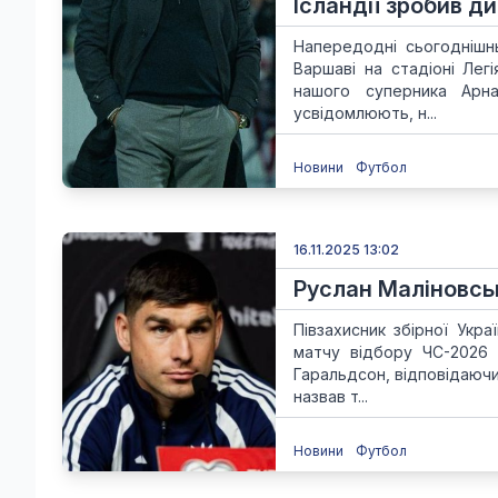
Ісландії зробив д
Напередодні сьогоднішнь
Варшаві на стадіоні Лег
нашого суперника Арна
усвідомлюють, н...
Новини
Футбол
16.11.2025 13:02
Руслан Маліновськ
Півзахисник збірної Укр
матчу відбору ЧС-2026 
Гаральдсон, відповідаючи 
назвав т...
Новини
Футбол