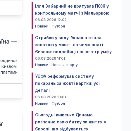
Ілля Забарний не врятував ПСЖ у
контрольному матчі з Мальоркою
06.08.2026 12:02
Новини
Футбол
Стрибки у воду. Україна стала
аїна —
золотою у міксті на чемпіонаті
Європи: подробиці нашого тріумфу
06.08.2026 11:01
поєдинок
Новини
Новини спорту
а Києвом.
дплатами
УЄФА реформував систему
покарань за жовті картки: усі
деталі
06.08.2026 10:01
Новини
Футбол
Сьогодні київське Динамо
розпочне свою битву за життя у
ї
Європі: що відбувається