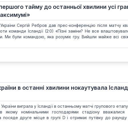
 першого тайму до останньої хвилини усі гра
максимумі»
України Сергій Ребров дав прес-конференцію після матчу квал
оти команди Ісландії (2:0) «Пізні заміни? Не все влаштовувал
. Ми були командою, яка розуміє гру. Вийшли майже всі свіжі
країни в останні хвилини нокаутувала Ісланд
 України виграла у Ісландії в останньому матчі групового етап
в якому номінальними господарями стадіону вважалися у
а посяде друге місце в групі D і отримає путівку до раунду