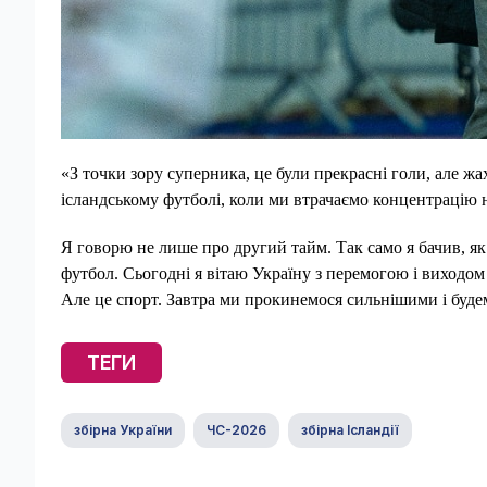
«З точки зору суперника, це були прекрасні голи, але жах
ісландському футболі, коли ми втрачаємо концентрацію н
Я говорю не лише про другий тайм. Так само я бачив, я
футбол. Сьогодні я вітаю Україну з перемогою і виходом
Але це спорт. Завтра ми прокинемося сильнішими і буде
ТЕГИ
збірна України
ЧС-2026
збірна Ісландії