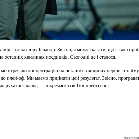
ливі з точки зору Ісландії. Звісно, я можу сказати, що є така про
а останніх хвилинах поєдинків. Сьогодні це і сталося.
к ми втрачали концентрацію на останніх хвилинах першого тайму
 до плей-оф. Ми маємо прийняти цей результат. Звісно, програва
мо рухатися далі», — зокремасказав Гюннлейгссон.