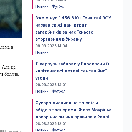
Новини
Футбол
Вже мінус 1 456 610 : Генштаб ЗСУ
назвав свіжі дані втрат
загарбників за час їхнього
вторгнення в Україну
08.08.2026 14:04
блема в
Новини
Ліверпуль забирає у Барселони її
. Але це
капітана: всі деталі сенсаційної
ти боляче.
угоди
08.08.2026 13:01
Новини
Футбол
Сувора дисципліна та спільні
обіди з тренерами! Жозе Моуріньо
докорінно змінив правила у Реалі
08.08.2026 12:01
Новини
Футбол