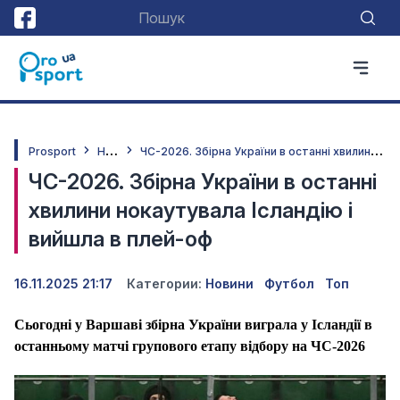
Н
овини
Ч
С-2026. Збірна України в останні хвилини нокаутувала Ісландію і вийшла в плей-оф
Prosport
ЧС-2026. Збірна України в останні
хвилини нокаутувала Ісландію і
вийшла в плей-оф
16.11.2025 21:17
Категории:
Новини
Футбол
Топ
Сьогодні у Варшаві збірна України виграла у Ісландії в
останньому матчі групового етапу відбору на ЧС-2026