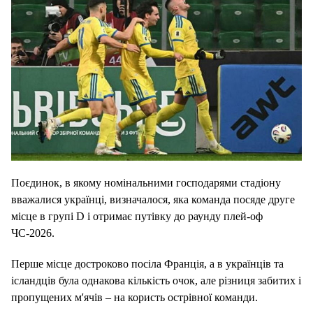
Поєдинок, в якому номінальними господарями стадіону
вважалися українці, визначалося, яка команда посяде друге
місце в групі D і отримає путівку до раунду плей-оф
ЧС-2026.
Перше місце достроково посіла Франція, а в українців та
ісландців була однакова кількість очок, але різниця забитих і
пропущених м'ячів – на користь острівної команди.