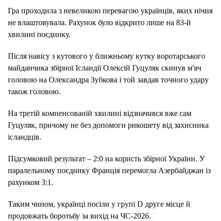
Гра проходила з невеликою перевагою українців, яких нічия
не влаштовувала. Рахунок було відкрито лише на 83-й
хвилині поєдинку.
Після навісу з кутового у ближньому кутку воротарського
майданчика збірної Ісландії Олексій Гуцуляк скинув м'яч
головою на Олександра Зубкова і той завдав точного удару
також головою.
На третій компенсованій хвилині відзначився вже сам
Гуцуляк, причому не без допомоги рикошету від захисника
ісландців.
Підсумковий результат – 2:0 на користь збірної України. У
паралельному поєдинку Франція перемогла Азербайджан із
рахунком 3:1.
Таким чином, українці посіли у групі D друге місце й
продовжать боротьбу за вихід на ЧС-2026.