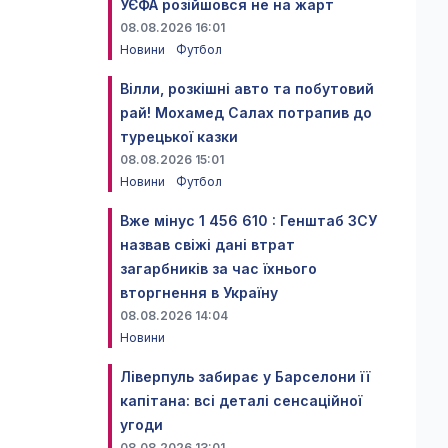
УЄФА розійшовся не на жарт
08.08.2026 16:01
Новини
Футбол
Вілли, розкішні авто та побутовий
рай! Мохамед Салах потрапив до
турецької казки
08.08.2026 15:01
Новини
Футбол
Вже мінус 1 456 610 : Генштаб ЗСУ
назвав свіжі дані втрат
загарбників за час їхнього
вторгнення в Україну
08.08.2026 14:04
Новини
Ліверпуль забирає у Барселони її
капітана: всі деталі сенсаційної
угоди
08.08.2026 13:01