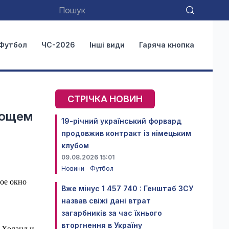
Футбол
ЧС-2026
Інші види
Гаряча кнопка
СТРІЧКА НОВИН
ующем
19-річний український форвард
продовжив контракт із німецьким
клубом
09.08.2026 15:01
Новини
Футбол
ое окно
Вже мінус 1 457 740 : Генштаб ЗСУ
назвав свіжі дані втрат
загарбників за час їхнього
вторгнення в Україну
. Холанд и