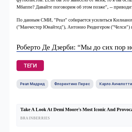
Мбаппе? Давайте поговорим об этом позже", -- приводи
По данным СМИ, "Реал" собирается усилиться Килиано
("Манчестер Юнайтед"), Антонио Рюдигером ("Челси") 
Роберто Де Дзерби: “Мы до сих пор н
ТЕГИ
Реал Мадрид
Флорентино Перес
Карло Анчелотти