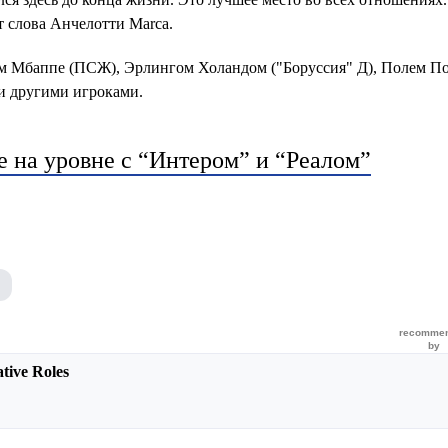
т слова Анчелотти Marca.
м Мбаппе (ПСЖ), Эрлингом Холандом ("Боруссия" Д), Полем П
и другими игроками.
е на уровне с “Интером” и “Реалом”