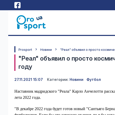
Prosport
Новини
"Реал" объявил о просто космич
"Реал" объявил о просто косм
году
27.11.2021 15:07
Категории:
Новини
Футбол
Наставник мадридского "Реала" Карло Анчелотти расска
лета 2022 года.
"В декабре 2022 года будет готов новый "Сантьяго Бер
футболистов. Если бы это зависело от меня, то я бы ост