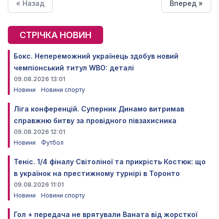
« Назад
Вперед »
СТРІЧКА НОВИН
Бокс. Непереможний українець здобув новий
чемпіонський титул WBO: деталі
09.08.2026 13:01
Новини
Новини спорту
Ліга конференцій. Суперник Динамо витримав
справжню битву за провідного півзахисника
09.08.2026 12:01
Новини
Футбол
Теніс. 1/4 фіналу Світоліної та прикрість Костюк: що
в українок на престижному турнірі в Торонто
09.08.2026 11:01
Новини
Новини спорту
Гол + передача не врятували Ваната від жорсткої