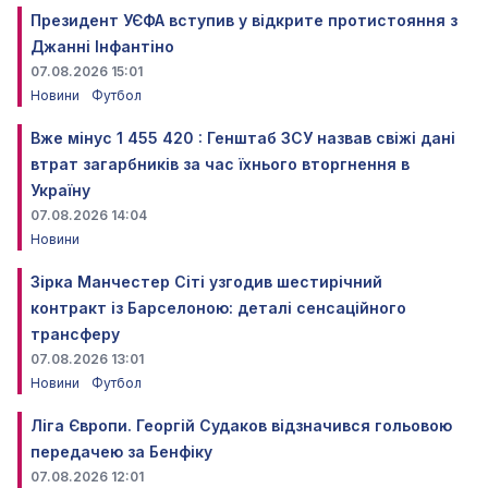
Президент УЄФА вступив у відкрите протистояння з
Джанні Інфантіно
07.08.2026 15:01
Новини
Футбол
Вже мінус 1 455 420 : Генштаб ЗСУ назвав свіжі дані
втрат загарбників за час їхнього вторгнення в
Україну
07.08.2026 14:04
Новини
Зірка Манчестер Сіті узгодив шестирічний
контракт із Барселоною: деталі сенсаційного
трансферу
07.08.2026 13:01
Новини
Футбол
Ліга Європи. Георгій Судаков відзначився гольовою
передачею за Бенфіку
07.08.2026 12:01