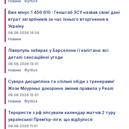
Новини
Футбол
Вже мінус 1 456 610 : Генштаб ЗСУ назвав свіжі дані
втрат загарбників за час їхнього вторгнення в
Україну
08.08.2026 14:04
Новини
Ліверпуль забирає у Барселони її капітана: всі
деталі сенсаційної угоди
08.08.2026 13:01
Новини
Футбол
Сувора дисципліна та спільні обіди з тренерами!
Жозе Моуріньо докорінно змінив правила у Реалі
08.08.2026 12:01
Новини
Футбол
Терористи з рф зіпсували календар матчів 2 туру
української Прем’єр-ліги: що відбулося
08.08.2026 11:01