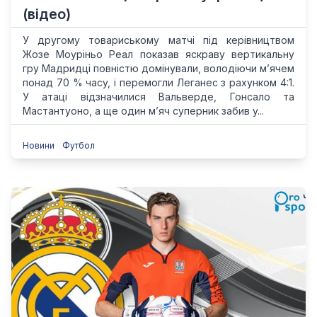
(відео)
У другому товариському матчі під керівництвом
Жозе Моуріньо Реал показав яскраву вертикальну
гру Мадридці повністю домінували, володіючи м’ячем
понад 70 % часу, і перемогли Леганес з рахунком 4:1.
У атаці відзначилися Вальверде, Гонсало та
Мастантуоно, а ще один м’яч суперник забив у...
Новини
Футбол