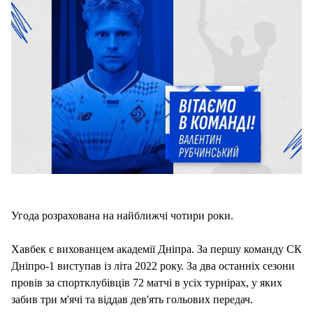
Угода розрахована на найближчі чотири роки.
Хавбек є вихованцем академії Дніпра. За першу команду СК
Дніпро-1 виступав із літа 2022 року. За два останніх сезони
провів за спортклубівців 72 матчі в усіх турнірах, у яких
забив три м'ячі та віддав дев'ять гольових передач.