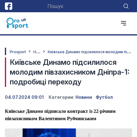
Н
овини
К
иївське Динамо підсилилося молодим півзахисником Дніпра-1: подробиці переходу
Prosport
Київське Динамо підсилилося
молодим півзахисником Дніпра-1:
подробиці переходу
04.07.2024 09:01
Категории:
Новини
Футбол
Київське Динамо підписало контракт із 22-річним
півзахисником Валентином Рубчинським