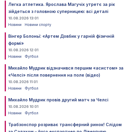
Легка атлетика. Ярослава Магучіх утретє за рік
зійдеться з головною суперницею: всі деталі
10.08.2026 13:01
Новини
Новини спорту
Вінгер Болоньї: «Артем Довбик у гарній фізичній
формі»
10.08.2026 12:01
Новини
Футбол
Михайло Мудрик відзначився першим «асистом» за
«Челсі» після повернення на поле (відео)
10.08.2026 11:01
Новини
Футбол
Михайло Мудрик провів другий матч за Челсі
10.08.2026 10:01
Новини
Футбол
Трабзонспор розриває трансферний ринок! Слідом
за Салахом – його експартнер по Ліверпулю