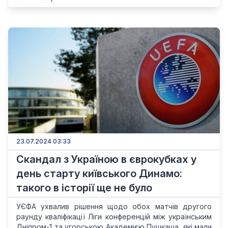
23.07.2024 03:33
Скандал з Україною в єврокубках у
день старту київського Динамо:
такого в історії ще не було
УЄФА ухвалив рішення щодо обох матчів другого
раунду кваліфікації Ліги конференцій між українським
Дніпром-1 та угорською Академією Пушкаша, які мали