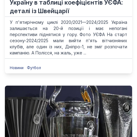
Україну в таблиці коефіцієнтів УЄФА:
деталі із Швейцарії
У п'ятирічному циклі 2020/2021—2024/2025 Україна
залишається на 20-й позиції і має непогані
перспективи піднятися у гору. Фото УЄФА На старт
сезону-2024/2025 мали вийти п'ять вітчизняних
клубів, але один із них, Дніпро-1, не зміг розпочати
кампанію. А Полісся, на жаль, уже ...
Новини
Футбол