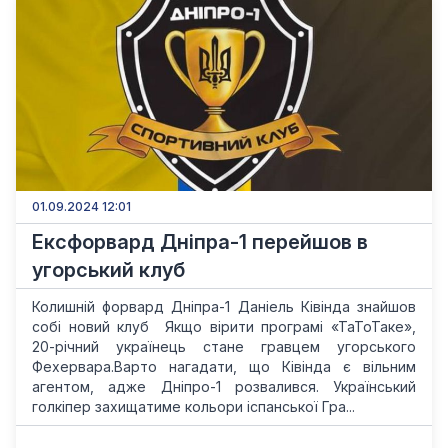
01.09.2024 12:01
Ексфорвард Дніпра-1 перейшов в
угорський клуб
Колишній форвард Дніпра-1 Даніель Ківінда знайшов
собі новий клуб Якщо вірити програмі «ТаТоТаке»,
20-річний українець стане гравцем угорського
Фехервара.Варто нагадати, що Ківінда є вільним
агентом, адже Дніпро-1 розвалився. Український
голкіпер захищатиме кольори іспанської Гра...