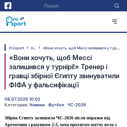
Н
овини
«
Вони хочуть, щоб Мессі залишився у турнірі!» Тренер і гравці збірної Єгипту звинуватили ФІФА у фальсифікації
Prosport
«Вони хочуть, щоб Мессі
залишився у турнірі!» Тренер і
гравці збірної Єгипту звинуватили
ФІФА у фальсифікації
08.07.2026 10:02
Категории:
Новини
Футбол
ЧС-2026
Збірна Єгипту залишила ЧС-2026 після поразки від
Аргентини з рахунком 2:3, хоча протягом матчу вела з