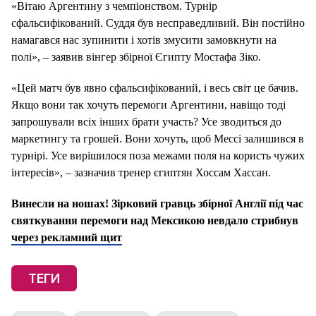
«Вітаю Аргентину з чемпіонством. Турнір
сфальсифікований. Суддя був несправедливий. Він постійно
намагався нас зупинити і хотів змусити замовкнути на
полі», – заявив вінгер збірної Єгипту Мостафа Зіко.
«Цей матч був явно сфальсифікований, і весь світ це бачив.
Якщо вони так хочуть перемоги Аргентини, навіщо тоді
запрошували всіх інших брати участь? Усе зводиться до
маркетингу та грошей. Вони хочуть, щоб Мессі залишився в
турнірі. Усе вирішилося поза межами поля на користь чужих
інтересів», – зазначив тренер єгиптян Хоссам Хассан.
Винесли на ношах! Зірковий гравць збірної Англії під час
святкування перемоги над Мексикою невдало стрибнув
через рекламний щит
ТЕГИ