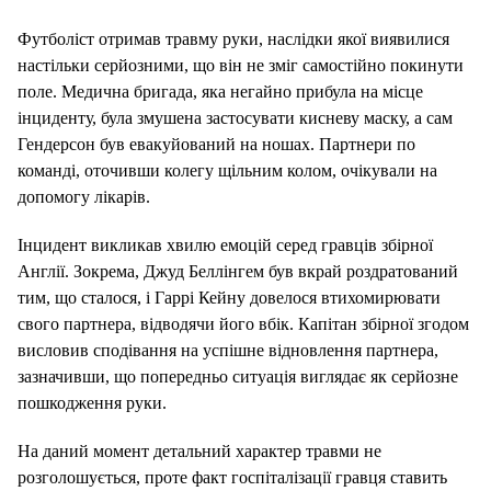
Футболіст отримав травму руки, наслідки якої виявилися
настільки серйозними, що він не зміг самостійно покинути
поле. Медична бригада, яка негайно прибула на місце
інциденту, була змушена застосувати кисневу маску, а сам
Гендерсон був евакуйований на ношах. Партнери по
команді, оточивши колегу щільним колом, очікували на
допомогу лікарів.
Інцидент викликав хвилю емоцій серед гравців збірної
Англії. Зокрема, Джуд Беллінгем був вкрай роздратований
тим, що сталося, і Гаррі Кейну довелося втихомирювати
свого партнера, відводячи його вбік. Капітан збірної згодом
висловив сподівання на успішне відновлення партнера,
зазначивши, що попередньо ситуація виглядає як серйозне
пошкодження руки.
На даний момент детальний характер травми не
розголошується, проте факт госпіталізації гравця ставить