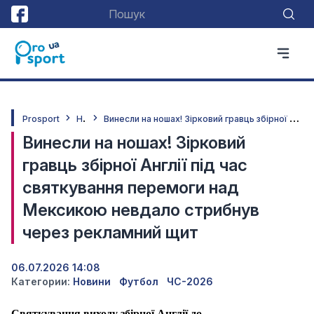
Н
овини
В
инесли на ношах! Зірковий гравць збірної Англії під час святкування перемоги над Мексикою невдало стрибнув через рекламний щит
Prosport
Винесли на ношах! Зірковий
гравць збірної Англії під час
святкування перемоги над
Мексикою невдало стрибнув
через рекламний щит
06.07.2026 14:08
Категории:
Новини
Футбол
ЧС-2026
Святкування виходу збірної Англії до