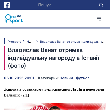
Н
овини
В
ладислав Ванат отримав індивідуальну нагороду в Іспанії (фото)
Prosport
Владислав Ванат отримав
індивідуальну нагороду в Іспанії
(фото)
06.10.2025 20:01
Категории:
Новини
Футбол
Жирона в останньому турі іспанської Ла Ліги переграла
Валенсію (2:1)