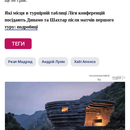
ще не грав.
Які місця в турнірній таблиці Ліги конференцій
посідають Динамо та Шахтар після матчів першого
туру: подробиці
ТЕГИ
Реал Мадрид
Андрій Лунін
Хабі Алонсо