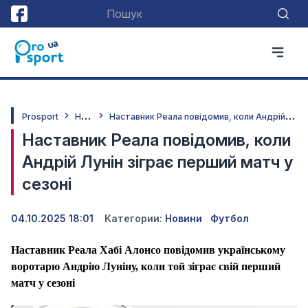
Н
овини
Н
аставник Реала повідомив, коли Андрій Лунін зіграє перший матч у сезоні
Prosport
Наставник Реала повідомив, коли
Андрій Лунін зіграє перший матч у
сезоні
04.10.2025 18:01
Категории:
Новини
Футбол
Наставник Реала Хабі Алонсо повідомив українському
воротарю Андрію Луніну, коли той зіграє свій перший
матч у сезоні