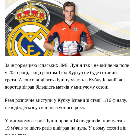
За інформацією іспаських ЗМІ, Лунін так і не вийде на поле
у 2025 році, якщо раптом Тібо Куртуа не буде готовий
грати. Алонсо виділить Луніну участь в Кубку Іспанії, де
воротар зіграв більшість матчів у минулому сезоні.
Реал розпочне виступи у Кубку Іспанії зі стадії 1/16 фіналу,
це відбудеться у січні наступного року.
У минулому сезоні Лунін провів 14 поєдинків, пропустив
19 м'ячів та шість разів відіграв на нуль. У цьому сезоні він