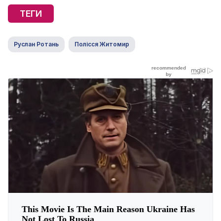
ТЕГИ
Руслан Ротань
Полісся Житомир