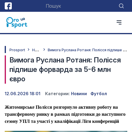
Н
овини
В
имога Руслана Ротаня: Полісся підпише форварда за 5-6 млн євро
Prosport
Вимога Руслана Ротаня: Полісся
підпише форварда за 5-6 млн
євро
12.06.2026 18:01
Категории:
Новини
Футбол
Житомирське Полісся розгорнуло активну роботу на
трансферному ринку в рамках підготовки до наступного
сезону УПЛ та участі у кваліфікації Ліги конференцій