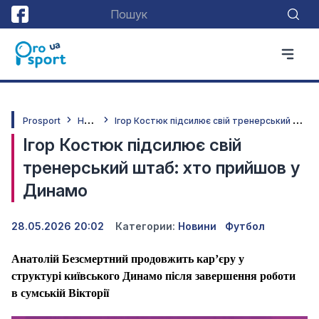
Н
овини
І
гор Костюк підсилює свій тренерський штаб: хто прийшов у Динамо
Prosport
Ігор Костюк підсилює свій
тренерський штаб: хто прийшов у
Динамо
28.05.2026 20:02
Категории:
Новини
Футбол
Анатолій Безсмертний продовжить кар’єру у
структурі київського Динамо після завершення роботи
в сумській Вікторії