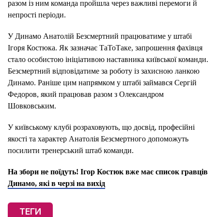
разом із ним команда пройшла через важливі перемоги й
непрості періоди.
У Динамо Анатолій Безсмертний працюватиме у штабі
Ігоря Костюка. Як зазначає ТаТоТаке, запрошення фахівця
стало особистою ініціативою наставника київської команди.
Безсмертний відповідатиме за роботу із захисною ланкою
Динамо. Раніше цим напрямком у штабі займався Сергій
Федоров, який працював разом з Олександром
Шовковським.
У київському клубі розраховують, що досвід, професійні
якості та характер Анатолія Безсмертного допоможуть
посилити тренерський штаб команди.
На збори не поїдуть! Ігор Костюк вже має список гравців
Динамо, які в черзі на вихід
ТЕГИ