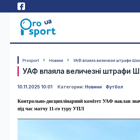
Prosport
Новини
УАФ впаяла величезні штрафи Ша
УАФ впаяла величезні штрафи 
10.11.2025 10:01
Категории:
Новини
Футбол
Контрольно-дисциплінарний комітет УАФ наклав знач
під час матчу 11-го туру УПЛ