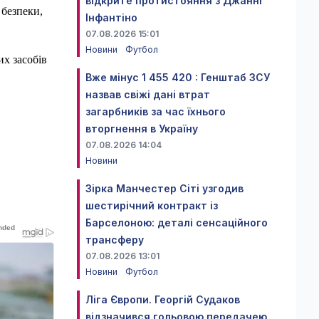
відкрите протистояння з Джанні
 безпеки,
Інфантіно
07.08.2026 15:01
Новини
Футбол
их засобів
Вже мінус 1 455 420 : Генштаб ЗСУ
назвав свіжі дані втрат
загарбників за час їхнього
вторгнення в Україну
07.08.2026 14:04
Новини
Зірка Манчестер Сіті узгодив
шестирічний контракт із
Барселоною: деталі сенсаційного
трансферу
07.08.2026 13:01
Новини
Футбол
Ліга Європи. Георгій Судаков
відзначився гольовою передачею