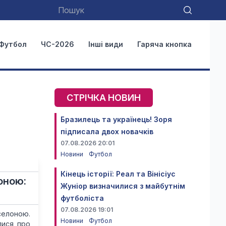
Футбол
ЧС-2026
Інші види
Гаряча кнопка
СТРІЧКА НОВИН
Бразилець та українець! Зоря
підписала двох новачків
07.08.2026 20:01
Новини
Футбол
Кінець історії: Реал та Вінісіус
оною:
Жуніор визначилися з майбутнім
футболіста
07.08.2026 19:01
селоною.
Новини
Футбол
лися про