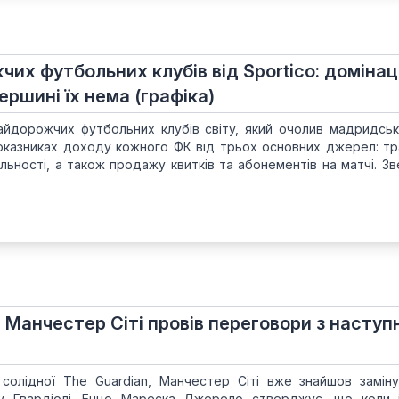
их футбольних клубів від Sportico: домінац
вершині їх нема (графіка)
найдорожчих футбольних клубів світу, який очолив мадридськ
оказниках доходу кожного ФК від трьох основних джерел: тра
яльності, а також продажу квитків та абонементів на матчі. З
 Манчестер Сіті провів переговори з насту
 солідної The Guardian, Манчестер Сіті вже знайшов замін
у Гвардіолі. Енцо Мареска Джерело стверджує, що коли 