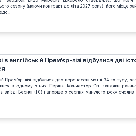
цього сезону (маючи контракт до літа 2027 року), його місце з
дс...
і в англійській Прем’єр-лізі відбулися дві іст
ся
кій Прем’єр-лізі відбулися два перенесені матчі 34-го туру, а
пилися в одному з них. Перша. Манчестер Сіті завдяки раннь
на виїзді Бернлі (1:0) і вперше з серпня минулого року очолив