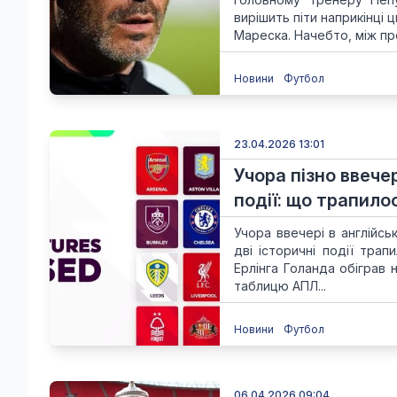
вирішить піти наприкінці 
Мареска. Начебто, між пре
Новини
Футбол
23.04.2026 13:01
Учора пізно ввечер
події: що трапило
Учора ввечері в англійсь
дві історичні події тра
Ерлінга Голанда обіграв 
таблицю АПЛ...
Новини
Футбол
06.04.2026 09:04