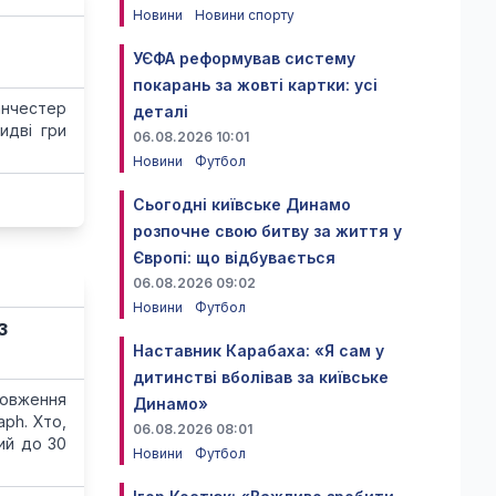
Новини
Новини спорту
УЄФА реформував систему
покарань за жовті картки: усі
Манчестер
деталі
идві гри
06.08.2026 10:01
Новини
Футбол
Сьогодні київське Динамо
розпочне свою битву за життя у
Європі: що відбувається
06.08.2026 09:02
Новини
Футбол
з
Наставник Карабаха: «Я сам у
дитинстві вболівав за київське
довження
Динамо»
ph. Хто,
06.08.2026 08:01
ий до 30
Новини
Футбол