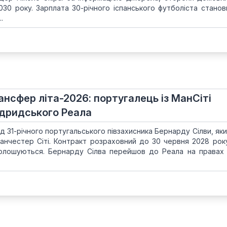
030 року. Зарплата 30-річного іспанського футболіста станов
.
нсфер літа-2026: португалець із МанСіті
дридського Реала
д 31-річного португальського півзахисника Бернарду Сілви, як
Манчестер Сіті. Контракт розраховний до 30 червня 2028 року
голошуються. Бернарду Сілва перейшов до Реала на правах 