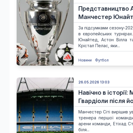
Представництво Ан
Манчестер Юнайте
За підсумками сезону-202
в європейських турнірах
Юнайтед, Астон Вілла та
Крістал Пелас, яки...
Новини
Футбол
26.05.2026 13:03
Навічно в історії
Гвардіоли після й
Манчестер Сіті вирішив у
тренера першої команди
арени команди, Етіхад Ст
біля...