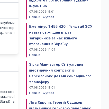
відкрите протистояння з Джанні
Інфантіно
07.08.2026 15:01
Новини
Футбол
 клубами
Вже мінус 1 455 420 : Генштаб ЗСУ
анчестер
назвав свіжі дані втрат
ерленд і
загарбників за час їхнього
вторгнення в Україну
07.08.2026 14:04
Новини
Зірка Манчестер Сіті узгодив
шестирічний контракт із
Барселоною: деталі сенсаційного
трансферу
07.08.2026 13:01
головного
Новини
Футбол
омашньої
tand), а
Ліга Європи. Георгій Судаков
відзначився гольовою передачею