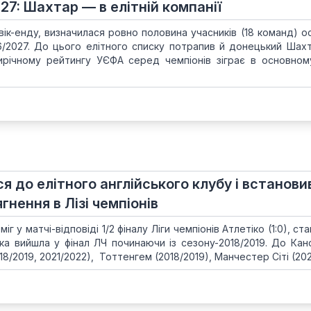
27: Шахтар — в елітній компанії
вік-енду, визначилася ровно половина учасників (18 команд) о
26/2027. До цього елітного списку потрапив й донецький Шахт
ирічному рейтингу УЄФА серед чемпіонів зіграє в основном
 до елітного англійського клубу і встанови
нення в Лізі чемпіонів
г у матчі-відповіді 1/2 фіналу Ліги чемпіонів Атлетіко (1:0), ст
ка вийшла у фінал ЛЧ починаючи із сезону-2018/2019. До Кано
8/2019, 2021/2022), Тоттенгем (2018/2019), Манчестер Сіті (2020