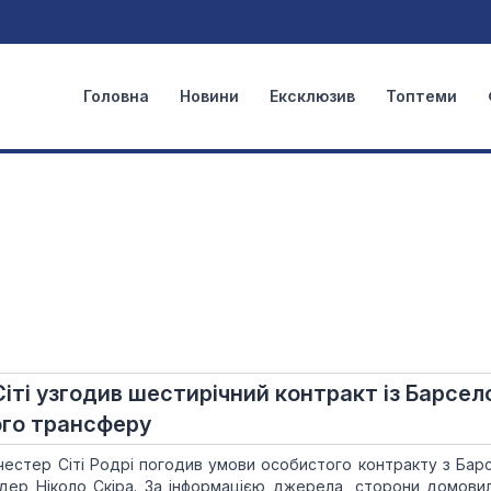
Головна
Новини
Ексклюзив
Топтеми
іті узгодив шестирічний контракт із Барсел
ого трансферу
честер Сіті Родрі погодив умови особистого контракту з Бар
дер Ніколо Скіра. За інформацією джерела, сторони домови