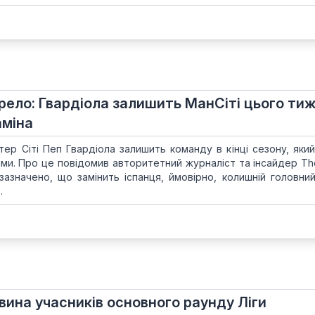
ело: Гвардіола залишить МанСіті цього тиж
аміна
ер Сіті Пеп Гвардіола залишить команду в кінці сезону, який
и. Про це повідомив авторитетний журналіст та інсайдер The 
азначено, що замінить іспанця, ймовірно, колишній головни
.
вина учасників основного раунду Ліги