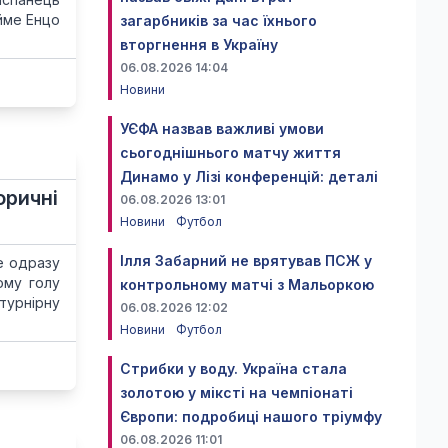
айме Енцо
загарбників за час їхнього
вторгнення в Україну
06.08.2026 14:04
Новини
УЄФА назвав важливі умови
сьогоднішнього матчу життя
Динамо у Лізі конференцій: деталі
оричні
06.08.2026 13:01
Новини
Футбол
Ілля Забарний не врятував ПСЖ у
ле одразу
ому голу
контрольному матчі з Мальоркою
 турнірну
06.08.2026 12:02
Новини
Футбол
Стрибки у воду. Україна стала
золотою у міксті на чемпіонаті
Європи: подробиці нашого тріумфу
06.08.2026 11:01