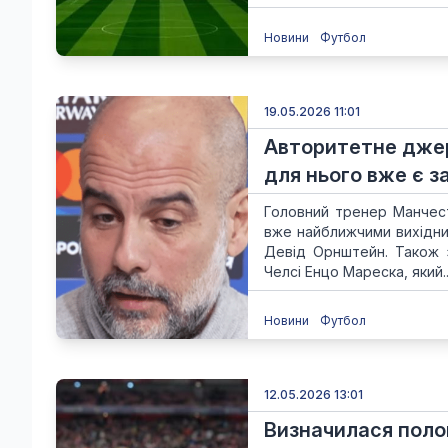
Новини
Футбол
19.05.2026 11:01
Авторитетне джер
для нього вже є з
Головний тренер Манчест
вже найближчими вихідним
Девід Орнштейн. Також з
Челсі Енцо Мареска, який..
Новини
Футбол
12.05.2026 13:01
Визначилася поло