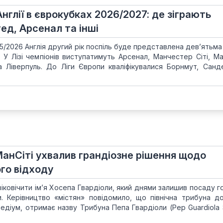
глії в єврокубках 2026/2027: де зіграють
д, Арсенал та інші
5/2026 Англія другий рік поспіль буде представлена дев’ятьма
. У Лізі чемпіонів виступатимуть Арсенал, Манчестер Сіті, М
 Ліверпуль. До Ліги Європи кваліфікувалися Борнмут, Санд
: МанСіті ухвалив грандіозне рішення щодо
ого відходу
віковічити ім’я Хосепа Гвардіоли, який днями залишив посаду 
. Керівництво «містян» повідомило, що північна трибуна д
едіум, отримає назву Трибуна Пепа Гвардіоли (Pep Guardiola S