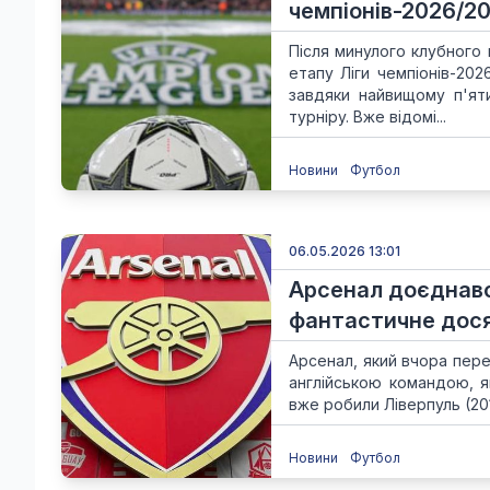
чемпіонів-2026/20
Після минулого клубного 
етапу Ліги чемпіонів-20
завдяки найвищому п'ят
турніру. Вже відомі...
Новини
Футбол
06.05.2026 13:01
Арсенал доєднався
фантастичне досяг
Арсенал, який вчора перемі
англійською командою, я
вже робили Ліверпуль (201
Новини
Футбол