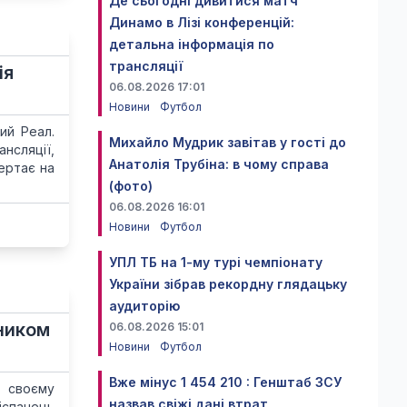
Де сьогодні дивитися матч
Динамо в Лізі конференцій:
детальна інформація по
трансляції
ія
06.08.2026 17:01
Новини
Футбол
ий Реал.
Михайло Мудрик завітав у гості до
нсляції,
Анатолія Трубіна: в чому справа
вертає на
(фото)
06.08.2026 16:01
Новини
Футбол
УПЛ ТБ на 1-му турі чемпіонату
України зібрав рекордну глядацьку
аудиторію
пником
06.08.2026 15:01
Новини
Футбол
Вже мінус 1 454 210 : Генштаб ЗСУ
у своєму
назвав свіжі дані втрат
іспанець