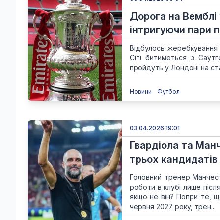
Дорога на Вемблі 
інтригуючи пари п
Відбулось жеребкування 1
Сіті битиметься з Саутг
пройдуть у Лондоні на ста
Новини
Футбол
03.04.2026 19:01
Гвардіола та Манч
трьох кандидатів 
Головний тренер Манчес
роботи в клубі лише післ
якщо не він? Попри те, щ
червня 2027 року, трен...