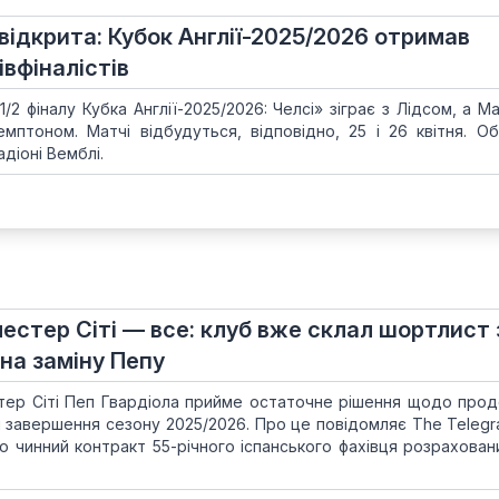
відкрита: Кубок Англії-2025/2026 отримав
івфіналістів
/2 фіналу Кубка Англії-2025/2026: Челсі» зіграє з Лідсом, а 
емптоном. Матчі відбудуться, відповідно, 25 і 26 квітня. Об
діоні Вемблі.
естер Сіті — все: клуб вже склал шортлист 
на заміну Пепу
тер Сіті Пеп Гвардіола прийме остаточне рішення щодо про
я завершення сезону 2025/2026. Про це повідомляє The Telegra
о чинний контракт 55-річного іспанського фахівця розрахован