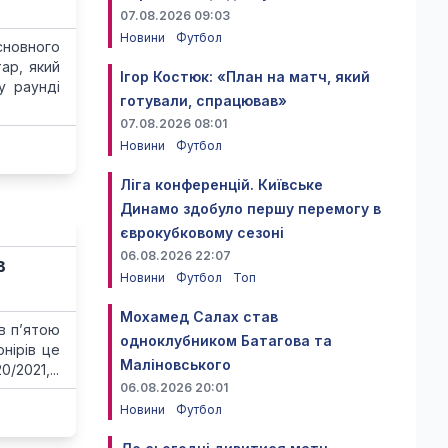
07.08.2026 09:03
Новини
Футбол
сновного
ар, який
Ігор Костюк: «План на матч, який
у раунді
готували, спрацював»
07.08.2026 08:01
Новини
Футбол
Ліга конференцій. Київське
Динамо здобуло першу перемогу в
єврокубковому сезоні
06.08.2026 22:07
в
Новини
Футбол
Топ
Мохамед Салах став
ав п’ятою
одноклубником Батагова та
нірів це
Маліновського
/2021,...
06.08.2026 20:01
Новини
Футбол