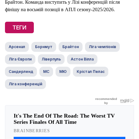
Брайтон. Команда виступить у Лізі конференцій після
фінішу на восьмій позиції в АПЛ сезону-2025/2026.
ТЕГИ
Арсенал
Борнмут
Брайтон
Ліга чемпіонів
Ліга Європи
Ліверпуль
Астон Вілла
Сандерленд
МС
МЮ
Крістал Пелас
Ліга конференцій