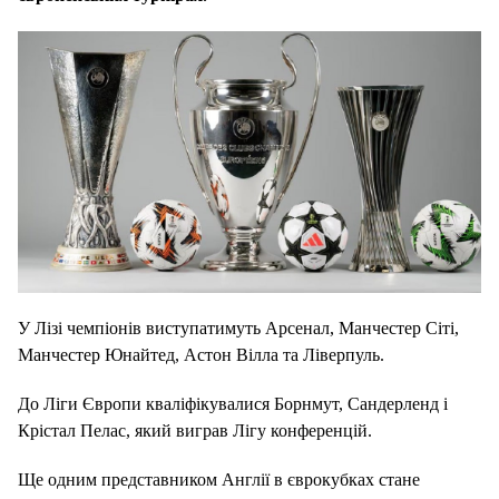
У Лізі чемпіонів виступатимуть Арсенал, Манчестер Сіті,
Манчестер Юнайтед, Астон Вілла та Ліверпуль.
До Ліги Європи кваліфікувалися Борнмут, Сандерленд і
Крістал Пелас, який виграв Лігу конференцій.
Ще одним представником Англії в єврокубках стане