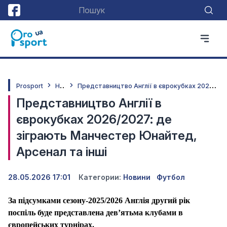
Н
овини
П
редставництво Англії в єврокубках 2026/2027: де зіграють Манчестер Юнайтед, Арсенал та інші
Prosport
Представництво Англії в
єврокубках 2026/2027: де
зіграють Манчестер Юнайтед,
Арсенал та інші
28.05.2026 17:01
Категории:
Новини
Футбол
За підсумками сезону-2025/2026 Англія другий рік
поспіль буде представлена дев’ятьма клубами в
європейських турнірах.