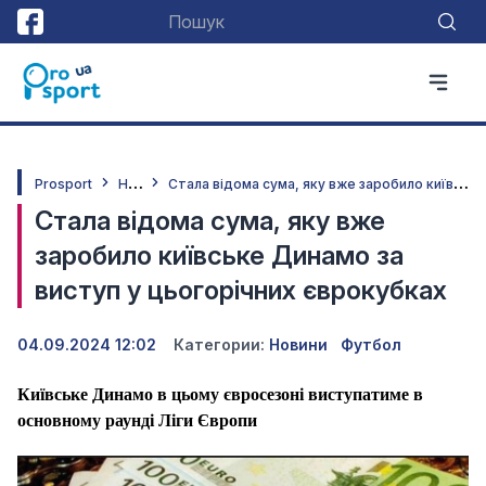
Н
овини
С
тала відома сума, яку вже заробило київське Динамо за виступ у цьогорічних єврокубках
Prosport
Стала відома сума, яку вже
заробило київське Динамо за
виступ у цьогорічних єврокубках
04.09.2024 12:02
Категории:
Новини
Футбол
Київське Динамо в цьому євросезоні виступатиме в
основному раунді Ліги Європи