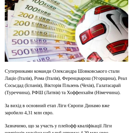
Суперниками команди Олександра Шовковського стали
Лаціо (Італія), Рома (Італія), Ференцварош (Угорщина), Реал
Сосьєдад (Іспанія), Вікторія Пльзень (Чехія), Галатасарай
(Туреччина), РФШ (Латвія) та Хоффенхайм (Німеччина).
За вихід в основний етап Ліги Європи Динамо вже
заробило 4,31 млн євро.
Зазначимо, що за участь у плейофф кваліфікації Ліги
чемпіонів український клуб отримає 4,29 млн євро.