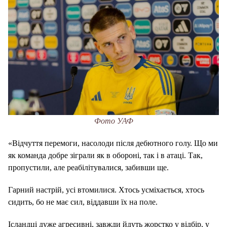
Фото УАФ
«Відчуття перемоги, насолоди після дебютного голу. Що ми
як команда добре зіграли як в обороні, так і в атаці. Так,
пропустили, але реабілітувалися, забивши ще.
Гарний настрій, усі втомилися. Хтось усміхається, хтось
сидить, бо не має сил, віддавши їх на поле.
Ісландці дуже агресивні, завжди йдуть жорстко у відбір, у