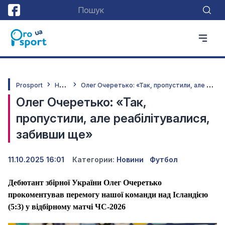
Н
овини
О
лег Очеретько: «Так, пропустили, але реабілітувалися, забивши ще»
Prosport
Олег Очеретько: «Так,
пропустили, але реабілітувалися,
забивши ще»
11.10.2025 16:01
Категории:
Новини
Футбол
Дебютант збірної України Олег Очеретько
прокоментував перемогу нашої команди над Ісландією
(5:3) у відбірному матчі ЧС-2026