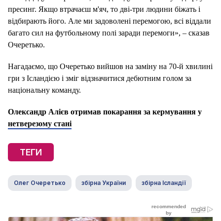
пресинг. Якщо втрачаєш м'яч, то дві-три людини біжать і
відбирають його. Але ми задоволені перемогою, всі віддали
багато сил на футбольному полі заради перемоги», – сказав
Очеретько.
Нагадаємо, що Очеретько вийшов на заміну на 70-й хвилині
гри з Ісландією і зміг відзначитися дебютним голом за
національну команду.
Олександр Алієв отримав покарання за кермування у
нетверезому стані
ТЕГИ
Олег Очеретько
збірна України
збірна Ісландії