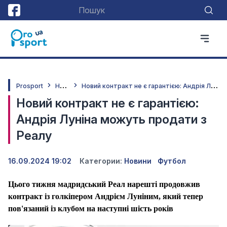
Н
овини
Н
овий контракт не є гарантією: Андрія Луніна можуть продати з Реалу
Prosport
Новий контракт не є гарантією:
Андрія Луніна можуть продати з
Реалу
16.09.2024 19:02
Категории:
Новини
Футбол
Цього тижня мадридський Реал нарешті продовжив
контракт із голкіпером Андрієм Луніним, який тепер
пов'язаний із клубом на наступні шість років