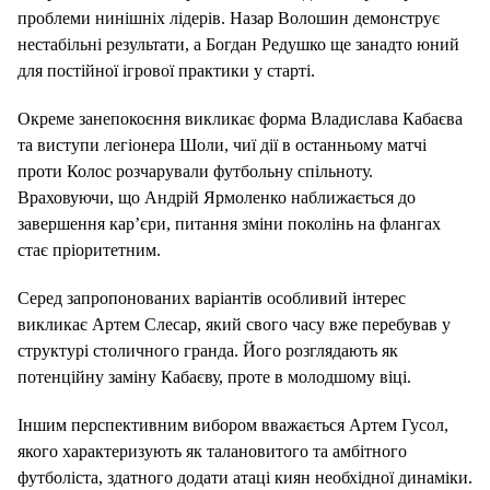
проблеми нинішніх лідерів. Назар Волошин демонструє
нестабільні результати, а Богдан Редушко ще занадто юний
для постійної ігрової практики у старті.
Окреме занепокоєння викликає форма Владислава Кабаєва
та виступи легіонера Шоли, чиї дії в останньому матчі
проти Колос розчарували футбольну спільноту.
Враховуючи, що Андрій Ярмоленко наближається до
завершення кар’єри, питання зміни поколінь на флангах
стає пріоритетним.
Серед запропонованих варіантів особливий інтерес
викликає Артем Слесар, який свого часу вже перебував у
структурі столичного гранда. Його розглядають як
потенційну заміну Кабаєву, проте в молодшому віці.
Іншим перспективним вибором вважається Артем Гусол,
якого характеризують як талановитого та амбітного
футболіста, здатного додати атаці киян необхідної динаміки.