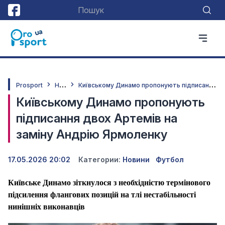
Н
овини
К
иївському Динамо пропонують підписання двох Артемів на заміну Андрію Ярмоленку
Prosport
Київському Динамо пропонують
підписання двох Артемів на
заміну Андрію Ярмоленку
17.05.2026 20:02
Категории:
Новини
Футбол
Київське Динамо зіткнулося з необхідністю термінового
підсилення флангових позицій на тлі нестабільності
нинішніх виконавців