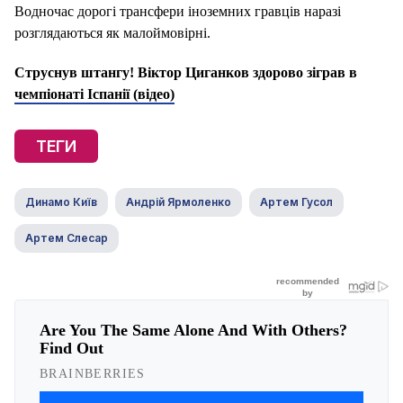
Водночас дорогі трансфери іноземних гравців наразі
розглядаються як малоймовірні.
Струснув штангу! Віктор Циганков здорово зіграв в
чемпіонаті Іспанії (відео)
ТЕГИ
Динамо Київ
Андрій Ярмоленко
Артем Гусол
Артем Слесар