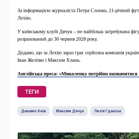
За інформацією журналіста Петра Слонко, 21-річний футб
Лехію.
У київському клубі Дячук – не найбільш затребувана фіг
розрахований до 30 червня 2028 року.
Додамо, що за Лехію зараз грає серйозна компанія укра
Іван Желізко і Максим Хлань.
Англійська преса: «Миколенку потрібно визначитися 
ТЕГИ
Динамо Київ
Максим Дячук
Лехія Гданськ