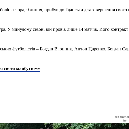
оліст вчора, 9 липня, прибув до Гданська для завершення свого 
ура. У минулому сезоні він провів лише 14 матчів. Його контракт
їнських футболістів – Богдан В'юнник, Антон Царенко, Богдан Са
зі своїм майбутнім»