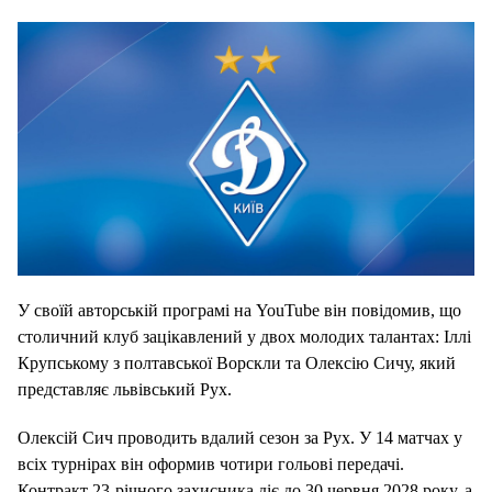
У своїй авторській програмі на YouTube він повідомив, що
столичний клуб зацікавлений у двох молодих талантах: Іллі
Крупському з полтавської Ворскли та Олексію Сичу, який
представляє львівський Рух.
Олексій Сич проводить вдалий сезон за Рух.
У 14 матчах у
всіх турнірах він оформив чотири гольові передачі.
Контракт 23-річного захисника діє до 30 червня 2028 року, а