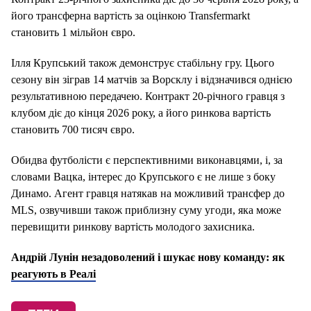
його трансферна вартість за оцінкою Transfermarkt
становить 1 мільйон євро.
Ілля Крупський також демонструє стабільну гру.
Цього
сезону він зіграв 14 матчів за Ворсклу і відзначився однією
результативною передачею.
Контракт 20-річного гравця з
клубом діє до кінця 2026 року, а його ринкова вартість
становить 700 тисяч євро.
Обидва футболісти є перспективними виконавцями, і, за
словами Вацка, інтерес до Крупського є не лише з боку
Динамо.
Агент гравця натякав на можливий трансфер до
MLS, озвучивши також приблизну суму угоди, яка може
перевищити ринкову вартість молодого захисника.
Андрій Лунін незадоволений і шукає нову команду: як
реагують в Реалі