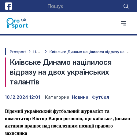
Н
овини
К
иївське Динамо націлилося відразу на двох українських талантів
Prosport
Київське Динамо націлилося
відразу на двох українських
талантів
10.12.2024 12:01
Категории:
Новини
Футбол
Відомий український футбольний журналіст та
коментатор Віктор Вацко розповів, що київське Динамо
активно працює над посиленням позиції правого
захисника