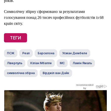
років.
Символічну збірну сформовано за результатами
голосування понад 26 тисяч професійних футболістів із 68
країн світу.
ТЕГИ
ПСЖ
Реал
Барселона
Усман Дембеле
Ліверпуль
Кіліан Мбаппе
МС
Ламін Ямаль
символічна збірна
Вірджіл ван Дайк