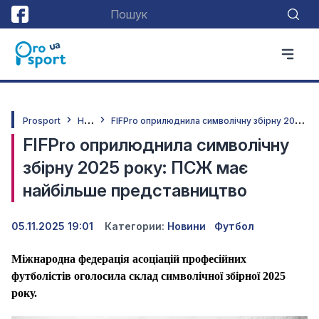
Н
овини
F
IFPro оприлюднила символічну збірну 2025 року: ПСЖ має найбільше представництво
Prosport
FIFPro оприлюднила символічну
збірну 2025 року: ПСЖ має
найбільше представництво
05.11.2025 19:01
Категории:
Новини
Футбол
Міжнародна федерація асоціацій професійних
футболістів оголосила склад символічної збірної 2025
року.