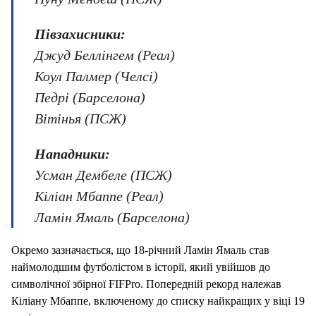
Півзахисники:
Джуд Беллінгем (Реал)
Коул Палмер (Челсі)
Педрі (Барселона)
Вітінья (ПСЖ)
Нападники:
Усман Дембеле (ПСЖ)
Кіліан Мбаппе (Реал)
Ламін Ямаль (Барселона)
Окремо зазначається, що 18-річний Ламін Ямаль став
наймолодшим футболістом в історії, який увійшов до
символічної збірної FIFPro. Попередній рекорд належав
Кіліану Мбаппе, включеному до списку найкращих у віці 19