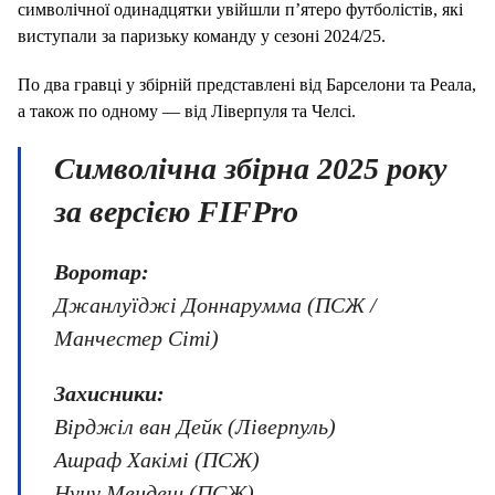
символічної одинадцятки увійшли п’ятеро футболістів, які
виступали за паризьку команду у сезоні 2024/25.
По два гравці у збірній представлені від Барселони та Реала,
а також по одному — від Ліверпуля та Челсі.
Символічна збірна 2025 року
за версією FIFPro
Воротар:
Джанлуїджі Доннарумма (ПСЖ /
Манчестер Сіті)
Захисники:
Вірджіл ван Дейк (Ліверпуль)
Ашраф Хакімі (ПСЖ)
Нуну Мендеш (ПСЖ)