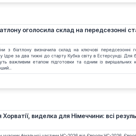
біатлону оголосила склад на передсезонні с
їни з біатлону визначила склад на ключові передсезонні го
 Ідре за два тижні до старту Кубка світу в Естерсунді. Для б
уть важливим етапом підготовки та одним із вирішальних к
ший...
я Хорватії, виделка для Німеччини: всі резул
 учасник фінальної частини ЧС-2026 від Європи ЧС-2026. Євро