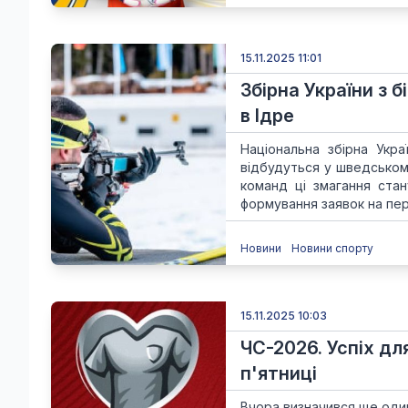
15.11.2025 11:01
Збірна України з 
в Ідре
Національна збірна Укра
відбудуться у шведському
команд ці змагання стан
формування заявок на пер
Новини
Новини спорту
15.11.2025 10:03
ЧС-2026. Успіх дл
п'ятниці
Вчора визначився ще один