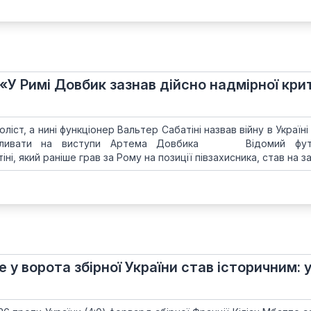
 «У Римі Довбик зазнав дійсно надмірної кри
ліст, а нині функціонер Вальтер Сабатіні назвав війну в Україні
впливати на виступи Артема Довбика Відомий фут
і, який раніше грав за Рому на позиції півзахисника, став на зах
 у ворота збірної України став історичним: у