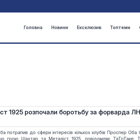
Головна
Новини
Ексклюзив
Топтеми
ст 1925 розпочали боротьбу за форварда ЛН
а потрапив до сфери інтересів кількох клубів Проспер Оба
єю грою Шахтар та Металіст 1925, повідомляє ТаТоТаке. 