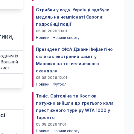
Стрибки у воду. Українці здобули
медаль на чемпіонаті Європи:
подробиці події
05.08.2026 13:01
тики,
Новини
Новини спорту
Президент ФІФА Джанні Інфантіно
 одним із
скликає екстрений саміт у
больний
Марокко на тлі величезного
ист...
скандалу
05.08.2026 12:01
Новини
Футбол
Теніс. Світоліна та Костюк
потужно вийшли до третього кола
престижного турніру WTA 1000 у
сі
Торонто
05.08.2026 11:01
Новини
Новини спорту