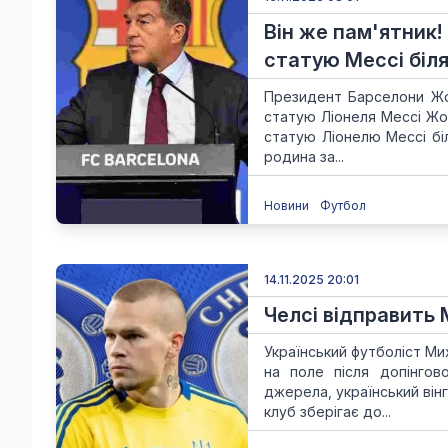
Він же пам'ятник
статую Мессі біл
Президент Барселони Жо
статую Ліонеля Мессі Жо
статую Ліонелю Мессі бі
родина за...
Новини
Футбол
14.11.2025 20:01
Челсі відправить
Український футболіст М
на поле після допінгов
джерела, український він
клуб зберігає до...