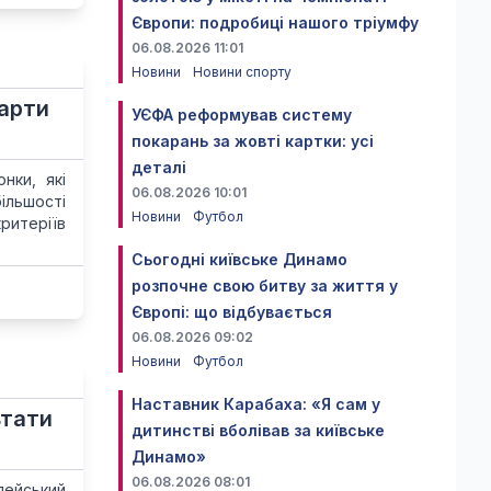
Європи: подробиці нашого тріумфу
06.08.2026 11:01
Новини
Новини спорту
тарти
УЄФА реформував систему
покарань за жовті картки: усі
деталі
нки, які
06.08.2026 10:01
ільшості
Новини
Футбол
ритеріїв
Сьогодні київське Динамо
розпочне свою битву за життя у
Європі: що відбувається
06.08.2026 09:02
Новини
Футбол
Наставник Карабаха: «Я сам у
ьтати
дитинстві вболівав за київське
Динамо»
06.08.2026 08:01
пейський