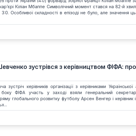
6 проти України (4:0) форвард збірної Франції Кіліан Мбаппе з
 кар’єрі Кіліан Мбаппе Символічний момент стався на 82-й хвил
3:0. Особливої складності в епізоді не було, але значення ць
Шевченко зустрівся з керівництвом ФІФА: пр
а зустріч керівників організації з керівниками Української а
 боку ФІФА участь у заході взяли генеральний секрета
ряму глобального розвитку футболу Арсен Венгер і керівник і
х...