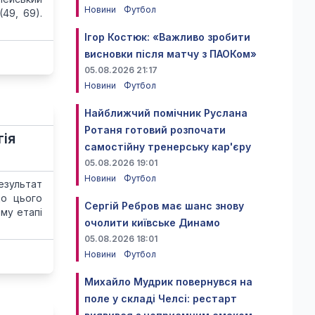
Новини
Футбол
49, 69).
Ігор Костюк: «Важливо зробити
висновки після матчу з ПАОКом»
05.08.2026 21:17
Новини
Футбол
Найближчий помічник Руслана
Ротаня готовий розпочати
гія
самостійну тренерську кар'єру
05.08.2026 19:01
Новини
Футбол
результат
До цього
Сергій Ребров має шанс знову
ому етапі
очолити київське Динамо
05.08.2026 18:01
Новини
Футбол
Михайло Мудрик повернувся на
поле у складі Челсі: рестарт