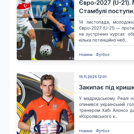
Євро-2027 (U-21).
Стамбулі поступи
14 листопада, молодіжн
Євро-2027 (U-21) — прот
на зустрічних курсах: о
кілька потенційно неб...
Новини
Футбол
15.11.2025 12:01
Закипає під кришк
У мадридському Реалі на
опинився український го
тренером Хабі Алонсо дал
«Королівського к...
Новини
Футбол