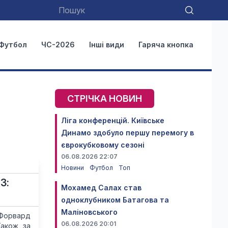
Футбол
ЧС-2026
Інші види
Гаряча кнопка
СТРІЧКА НОВИН
Ліга конференцій. Київське
Динамо здобуло першу перемогу в
єврокубковому сезоні
06.08.2026 22:07
Новини
Футбол
Топ
З:
Мохамед Салах став
одноклубником Батагова та
Маліновського
 Форвард
06.08.2026 20:01
Також за