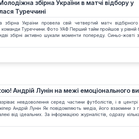
 Молодіжна збірна України в матчі відбору у
лася Туреччині
а збірна України провела свій четвертий матч відбірного
и команди Туреччини. Фото УАФ Перший тайм пройшов у рівній 
бидві збірні активно шукали моменти попереду. Синьо-жовті 
ою! Андрій Лунін на межі емоціонального в
зріває невдоволення серед частини футболістів, і в центрі 
лкіпер Андрій Лунін Як повідомляють медіа, його взаємини з 
екі від ідеальних. За інформацією журналістів, одразу кілька