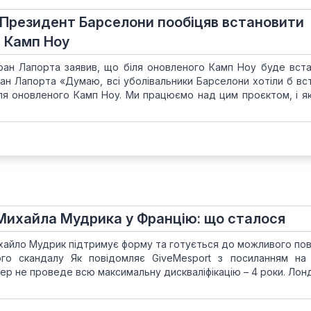
! Президент Барселони пообіцяв встановити
я Камп Ноу
ан Лапорта заявив, що біля оновленого Камп Ноу буде вст
ан Лапорта «Думаю, всі уболівальники Барселони хотіли б вс
ля оновленого Камп Ноу. Ми працюємо над цим проєктом, і я
 Михайла Мудрика у Францію: що сталося
ихайло Мудрик підтримує форму та готується до можливого по
ого скандалу Як повідомляє GiveMesport з посиланням на 
гер не проведе всю максимальну дискваліфікацію – 4 роки. Лон