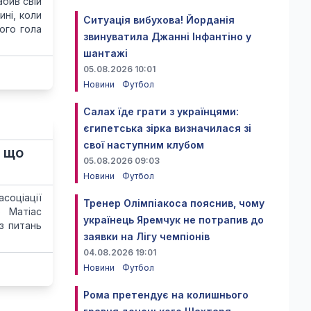
абив свій
ині, коли
Ситуація вибухова! Йорданія
ого гола
звинуватила Джанні Інфантіно у
шантажі
05.08.2026 10:01
Новини
Футбол
Салах їде грати з українцями:
єгипетська зірка визначилася зі
свої наступним клубом
о що
05.08.2026 09:03
Новини
Футбол
соціації
Тренер Олімпіакоса пояснив, чому
р Матіас
українець Яремчук не потрапив до
з питань
заявки на Лігу чемпіонів
04.08.2026 19:01
Новини
Футбол
Рома претендує на колишнього