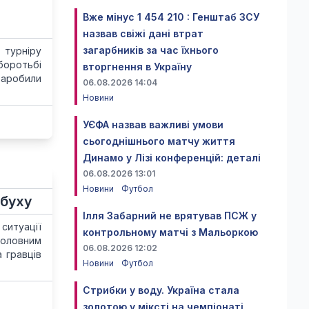
Вже мінус 1 454 210 : Генштаб ЗСУ
назвав свіжі дані втрат
загарбників за час їхнього
 турніру
боротьбі
вторгнення в Україну
заробили
06.08.2026 14:04
Новини
УЄФА назвав важливі умови
сьогоднішнього матчу життя
Динамо у Лізі конференцій: деталі
06.08.2026 13:01
Новини
Футбол
ибуху
Ілля Забарний не врятував ПСЖ у
ситуації
контрольному матчі з Мальоркою
головним
06.08.2026 12:02
 гравців
Новини
Футбол
Стрибки у воду. Україна стала
золотою у міксті на чемпіонаті