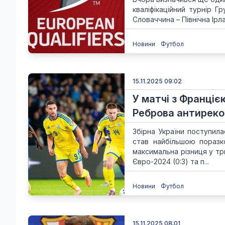
кваліфікаційний турнір Г
Словаччина – Північна Ірлан
Новини
Футбол
15.11.2025 09:02
У матчі з Франціє
Реброва антиреко
Збірна України поступила
став найбільшою поразк
максимальна різниця у тр
Євро-2024 (0:3) та п...
Новини
Футбол
15.11.2025 08:01