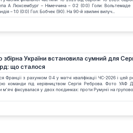
рупа A Люксембург – Німеччина – 0:2 (0:0) Голи: Вольтемаде (
дія – 1:0 (0:0) Гол: Бобчек (90). На 90-й хвилині вилуч...
ю збірна України встановила сумний для Сер
рд: що сталося
ся Франції з рахунком 0:4 у матчі кваліфікації ЧС-2026 і цей 
ою команди під керівництвом Сергія Реброва. Фото УАФ 
и м'ячі фіксувалася у двох поєдинках: проти Румунії на групов