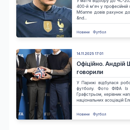
У матчі відбору до ЧС-202
400-й м'яч у професійній
Мбаппе довів рахунок до 
&nd...
Новини
Футбол
14.11.2025 17:01
Офіційно. Андрій 
говорили
У Парижі відбулася робоч
футболу. Фото ФІФА Із
Графстрьом, керівник нап
національних асоціацій Ель
Новини
Футбол