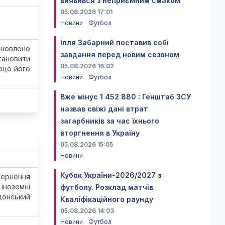
виявився з неприємним смаком
05.08.2026 17:01
Новини
Футбол
Ілля Забарний поставив собі
ановлено
завдання перед новим сезоном
тановити
05.08.2026 16:02
кщо його
Новини
Футбол
Вже мінус 1 452 880 : Генштаб ЗСУ
назвав свіжі дані втрат
загарбників за час їхнього
вторгнення в Україну
05.08.2026 15:05
Новини
Кубок України-2026/2027 з
вернення
іноземні
футболу. Розклад матчів
донський
Кваліфікаційного раунду
05.08.2026 14:03
Новини
Футбол