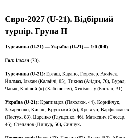
Євро-2027 (U-21). Відбірний
турнір. Група H
Туреччина (U-21) — Україна (U-21) — 1:0 (0:0)
Гол:
Ільхан (73).
Туреччина (U-21):
Ерташ, Карапо, Гюрелер, Акчічек,
Йилмаз, Ільхан (Калайчі, 85), Тикназ (Айдин, 70), Вурал,
Чанак, Кілішой (к) (Хабешоглу), Хекімоглу (Бостан, 31).
Україна (U-21):
Крапивцов (Пахолюк, 44), Корнійчук,
Захарченко, Кисіль, Крупський (к), Кревсун, Варфоломєєв
(Пастух, 83), Царенко (Глущенко, 46), Маткевич (Слесар,
46), Степанов (Пищур, 56), Синчук.
Попереджені:
Чанак (37), Карапо (62), Вурал (50), Айдин