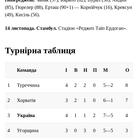
(85), Гюрелер (88), Ерташ (90+1) — Корнійчук (16), Кревсун
(49), Кисіль (56).
14 листопада. Стамбул.
Стадіон «Реджеп Таїп Ердоган».
Турнірна таблиця
Команда
І
В
Н
П
М
О
1
Туреччина
4
2
2
0
5—2
8
2
Хорватія
3
2
1
0
6—1
7
3
Україна
4
1
1
2
7—5
4
4
Угорщина
3
0
3
0
5—5
3