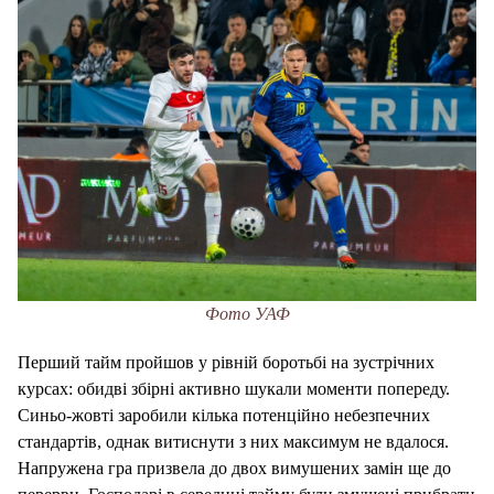
Фото УАФ
Перший тайм пройшов у рівній боротьбі на зустрічних
курсах: обидві збірні активно шукали моменти попереду.
Синьо-жовті заробили кілька потенційно небезпечних
стандартів, однак витиснути з них максимум не вдалося.
Напружена гра призвела до двох вимушених замін ще до