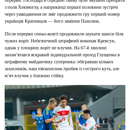
перерви. Господарі в середині тайму були змушені прибрати
з поля Хекімоглу, а наприкінці першої половини зустрічі
через ушкодження не зміг продовжити гру перший номер
українців Крапивцов — його замінив Пахолюк.
Після перерви синьо-жовті продовжили шукати шанси біля
чужих воріт. Небезпечний штрафний виконав Кревсун,
однак у площину воріт не влучив. На 67-й хвилині
запам’ятався яскравий індивідуальний прохід Глущенка в
штрафному майданчику суперника: обігравши кількох
захисників, наш півзахисник пробив із гострого кута, але
м’яч влучив у ближню стійку.