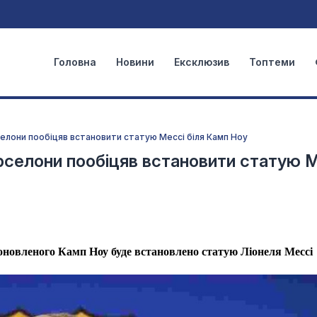
Головна
Новини
Ексклюзив
Топтеми
селони пообіцяв встановити статую Мессі біля Камп Ноу
рселони пообіцяв встановити статую 
оновленого Камп Ноу буде встановлено статую Ліонеля Мессі