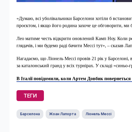
«Думаю, всі уболівальники Барселони хотіли б встанов
проєктом, і якщо його родина захоче це обговорити, ми 
Лео матиме честь відкрити оновлений Камп Ноу. Коли ре
глядачів, і ми будемо раді бачити Мессі тут», – сказав Ла
Нагадаємо, що Ліонель Мессі провів 21 рік у Барселоні,
за каталонський гранд у всіх турнірах. У складі «синьо-
В Італії повідомили, коли Артем Довбик повернеться
ТЕГИ
Барселона
Жоан Лапорта
Ліонель Мессі