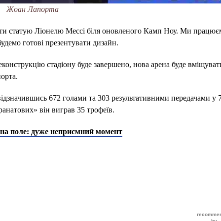
Жоан Лапорта
ити статую Ліонелю Мессі біля оновленого Камп Ноу. Ми працює
будемо готові презентувати дизайн.
конструкцію стадіону буде завершено, нова арена буде вміщуват
порта.
 відзначившись 672 голами та 303 результативними передачами у 
гранатових» він виграв 35 трофеїв.
 на поле: дуже неприємний момент