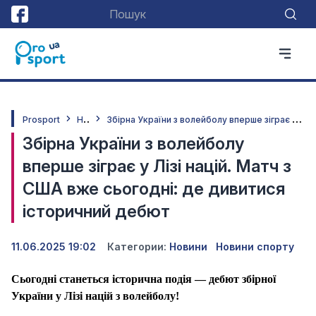
Н
овини
З
бірна України з волейболу вперше зіграє у Лізі націй. Матч з США вже сьогодні: де дивитися історичний дебют
Prosport
Збірна України з волейболу
вперше зіграє у Лізі націй. Матч з
США вже сьогодні: де дивитися
історичний дебют
11.06.2025 19:02
Категории:
Новини
Новини спорту
Сьогодні станеться історична подія — дебют збірної
України у Лізі націй з волейболу!