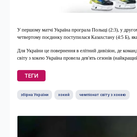
У першому матчі Україна програла Польщі (2:3), у друго
четвертому поєдинку поступилася Казахстану (4:5 Б), яки
Для України це повернення в елітний дивізіон, де коман
світу з хокею Україна провела дев'ять сезонів (найкращий
ТЕГИ
збірна України
хокей
чемпіонат світу з хокею