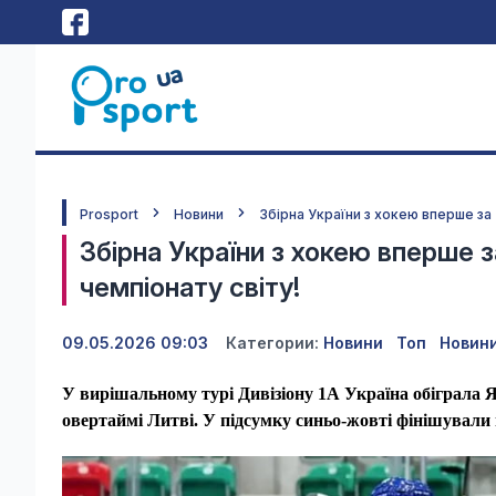
Prosport
Новини
Збірна України з хокею вперше за 2
Збірна України з хокею вперше за
чемпіонату світу!
09.05.2026 09:03
Категории:
Новини
Топ
Новин
У вирішальному турі Дивізіону 1А Україна обіграла Я
овертаймі Литві. У підсумку синьо-жовті фінішували н