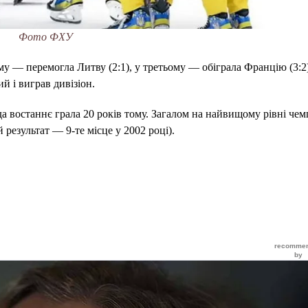
Фото ФХУ
му — перемогла Литву (2:1), у третьому — обіграла Францію (3:2)
й і виграв дивізіон.
да востаннє грала 20 років тому. Загалом на найвищому рівні чем
 результат — 9-те місце у 2002 році).