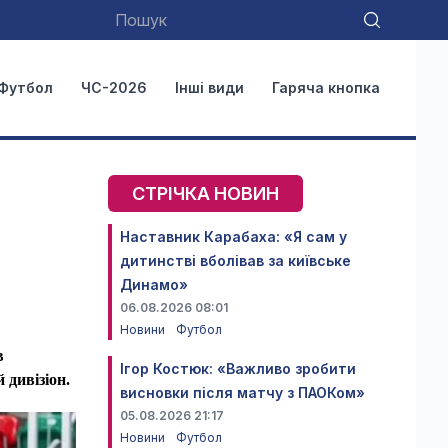
Футбол
ЧС-2026
Інші види
Гаряча кнопка
СТРІЧКА НОВИН
Наставник Карабаха: «Я сам у
дитинстві вболівав за київське
Динамо»
06.08.2026 08:01
Новини
Футбол
в
Ігор Костюк: «Важливо зробити
 дивізіон.
висновки після матчу з ПАОКом»
05.08.2026 21:17
Новини
Футбол