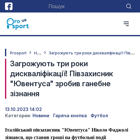
Н
овини
З
агрожують три роки дискваліфікації! Півзахисник "Ювентуса" зробив ганебне зізнання
Prosport
Загрожують три роки
дискваліфікації! Півзахисник
"Ювентуса" зробив ганебне
зізнання
13.10.2023 14:02
Категории:
Новини
Гаряча кнопка
Футбол
Італійський півзахисник "Ювентуса" Ніколо Фаджолі
зізнався, що ставив гроші на футбольні події