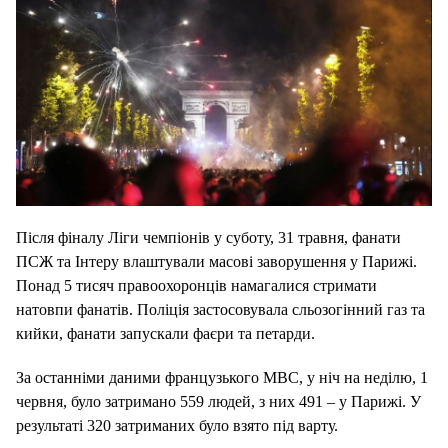
Після фіналу Ліги чемпіонів у суботу, 31 травня, фанати
ПСЖ та Інтеру влаштували масові заворушення у Парижі.
Понад 5 тисяч правоохоронців намагалися стримати
натовпи фанатів. Поліція застосовувала сльозогінний газ та
кийки, фанати запускали фаєри та петарди.
За останніми даними французького МВС, у ніч на неділю, 1
червня, було затримано 559 людей, з них 491 – у Парижі. У
результаті 320 затриманих було взято під варту.