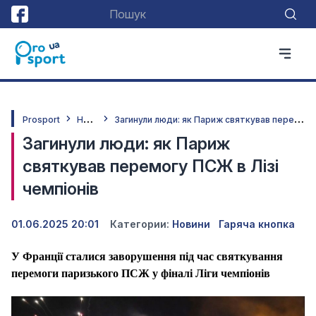
Н
овини
З
агинули люди: як Париж святкував перемогу ПСЖ в Лізі чемпіонів
Prosport
Загинули люди: як Париж
святкував перемогу ПСЖ в Лізі
чемпіонів
01.06.2025 20:01
Категории:
Новини
Гаряча кнопка
У Франції сталися заворушення під час святкування
перемоги паризького ПСЖ у фіналі Ліги чемпіонів