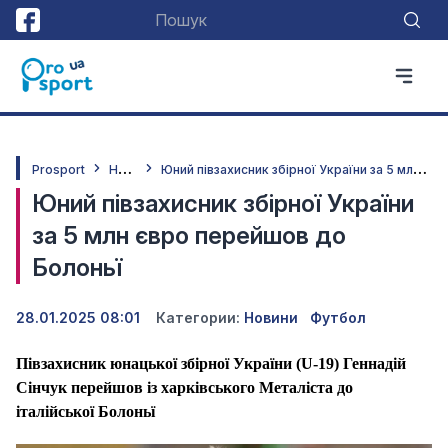
Н
овини
Ю
ний півзахисник збірної України за 5 млн євро перейшов до Болоньї
Prosport
Юний півзахисник збірної України
за 5 млн євро перейшов до
Болоньї
28.01.2025 08:01
Категории:
Новини
Футбол
Півзахисник юнацької збірної України (U-19) Геннадій
Сінчук перейшов із харківського Металіста до
італійської Болоньї