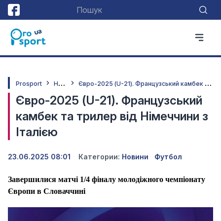
Н
овини
Є
вро-2025 (U-21). Французський камбек та трилер від Німеччини з Італією
Prosport
Євро-2025 (U-21). Французський
камбек та трилер від Німеччини з
Італією
23.06.2025 08:01
Категории:
Новини
Футбол
Завершилися матчі 1/4 фіналу молодіжного чемпіонату
Європи в Словаччині