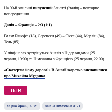
На 90-й хвилині
вилучений
Занотті (Італія) – повторне
попередження.
Данія – Франція – 2:3 (1:1)
Голи:
Бішофф
(18), Серенсен (49) – Сіссе (44), Мерлін (84),
Тель (85).
У півфіналах зустрінуться Англія з Нідерландами (25
червня, 19:00) та Німеччина з Францією (25 червня, 22.00).
«Скатертю йому дорога!» В Англії жорстко висловилися
про Михайла Мудрика
ТЕГИ
збірна Франції U-21
збірна Німеччини U-21