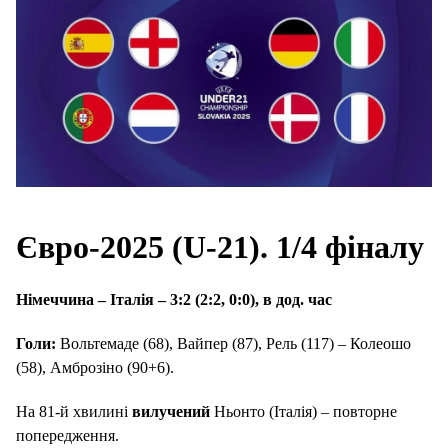
Євро-2025 (U-21). 1/4 фіналу
Німеччина – Італія – 3:2 (2:2, 0:0), в дод. час
Голи:
Вольтемаде (68), Вайпер (87), Рель (117) – Колеошо
(58), Амброзіно (90+6).
На 81-й хвилині
вилучений
Ньонто (Італія) – повторне
попередження.