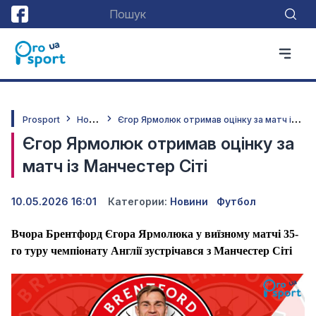
Н
овини
Є
гор Ярмолюк отримав оцінку за матч із Манчестер Сіті
Prosport
Єгор Ярмолюк отримав оцінку за
матч із Манчестер Сіті
10.05.2026 16:01
Категории:
Новини
Футбол
Вчора Брентфорд Єгора Ярмолюка у виїзному матчі 35-
го туру чемпіонату Англії зустрічався з Манчестер Сіті