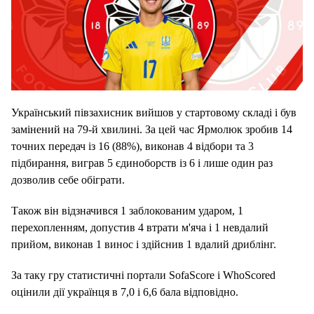
Український півзахисник вийшов у стартовому складі і був
замінений на 79-й хвилині. За цей час Ярмолюк зробив 14
точних передач із 16 (88%), виконав 4 відбори та 3
підбирання, виграв 5 єдиноборств із 6 і лише один раз
дозволив себе обіграти.
Також він відзначився 1 заблокованим ударом, 1
перехопленням, допустив 4 втрати м'яча і 1 невдалий
прийом, виконав 1 винос і здійснив 1 вдалий дриблінг.
За таку гру статистичні портали SofaScore і WhoScored
оцінили дії українця в 7,0 і 6,6 бала відповідно.