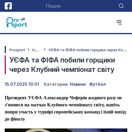
Н
овини
У
ЄФА та ФІФА побили горщики через Клубний чемпіонат світу
Prosport
УЄФА та ФІФА побили горщики
через Клубний чемпіонат світу
15.07.2025 10:01
Категории:
Новини
Футбол
Президент УЄФА Александер Чеферін жодного разу не
з’явився на матчах Клубного чемпіонату світу, навіть
попри участь у турнірі європейських команд і їхній вихід
до фіналу