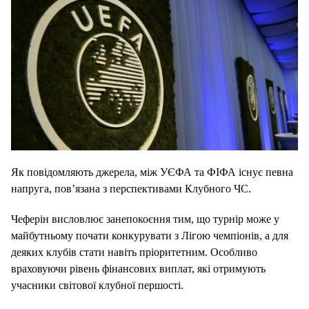
Як повідомляють джерела, між УЄФА та ФІФА існує певна
напруга, пов’язана з перспективами Клубного ЧС.
Чеферін висловлює занепокоєння тим, що турнір може у
майбутньому почати конкурувати з Лігою чемпіонів, а для
деяких клубів стати навіть пріоритетним. Особливо
враховуючи рівень фінансових виплат, які отримують
учасники світової клубної першості.