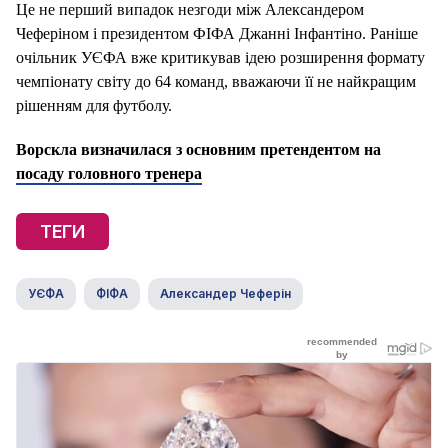
Це не перший випадок незгоди між Александером
Чеферіном і президентом ФІФА Джанні Інфантіно. Раніше
очільник УЄФА вже критикував ідею розширення формату
чемпіонату світу до 64 команд, вважаючи її не найкращим
рішенням для футболу.
Ворскла визначилася з основним претендентом на
посаду головного тренера
ТЕГИ
УЄФА
ФІФА
Александер Чеферін