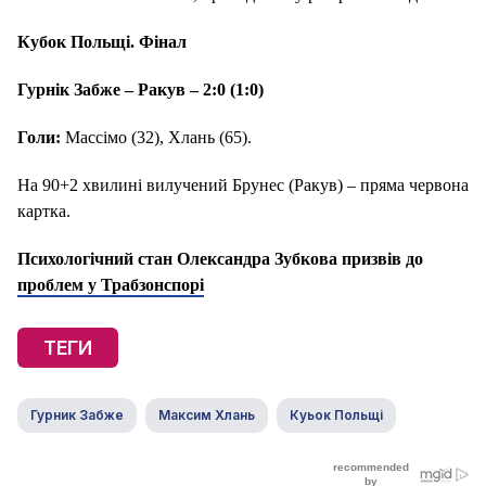
Кубок Польщі. Фінал
Гурнік Забже – Ракув – 2:0 (1:0)
Голи:
Массімо (32), Хлань (65).
На 90+2 хвилині вилучений Брунес (Ракув) – пряма червона
картка.
Психологічний стан Олександра Зубкова призвів до
проблем у Трабзонспорі
ТЕГИ
Гурник Забже
Максим Хлань
Куьок Польщі