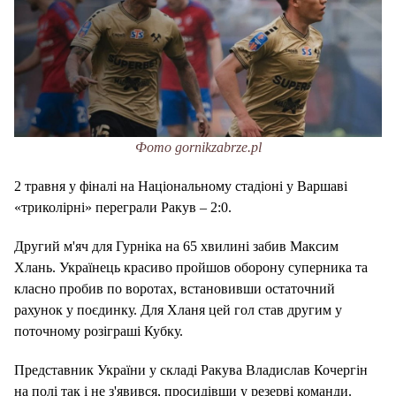
Фото gornikzabrze.pl
2 травня у фіналі на Національному стадіоні у Варшаві
«триколірні» переграли Ракув – 2:0.
Другий м'яч для Гурніка на 65 хвилині забив Максим
Хлань. Українець красиво пройшов оборону суперника та
класно пробив по воротах, встановивши остаточний
рахунок у поєдинку. Для Хланя цей гол став другим у
поточному розіграші Кубку.
Представник України у складі Ракува Владислав Кочергін
на полі так і не з'явився, просидівши у резерві команди.