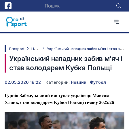
Н
овини
У
країнський нападник забив м'яч і став володарем Кубка Польщі
Prosport
Український нападник забив м'яч і
став володарем Кубка Польщі
02.05.2026 19:22
Категории:
Новини
Футбол
Гурнік Забже, за який виступає українець Максим
Хлань, став володарем Кубка Польщі сезону 2025/26