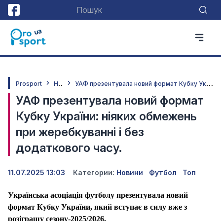
Н
овини
У
АФ презентувала новий формат Кубку України: ніяких обмежень при жеребкуванні і без додаткового часу.
Prosport
УАФ презентувала новий формат
Кубку України: ніяких обмежень
при жеребкуванні і без
додаткового часу.
11.07.2025 13:03
Категории:
Новини
Футбол
Топ
Українська асоціація футболу презентувала новий
формат Кубку України, який вступає в силу вже з
розіграшу сезону-2025/2026.