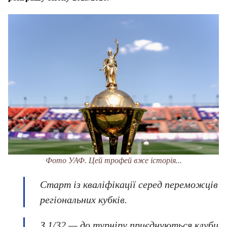
Фото УАФ. Цей трофей вже історія...
Старт із кваліфікації серед переможців
регіональних кубків.
З 1/32 — до турніру приєднуються клуби